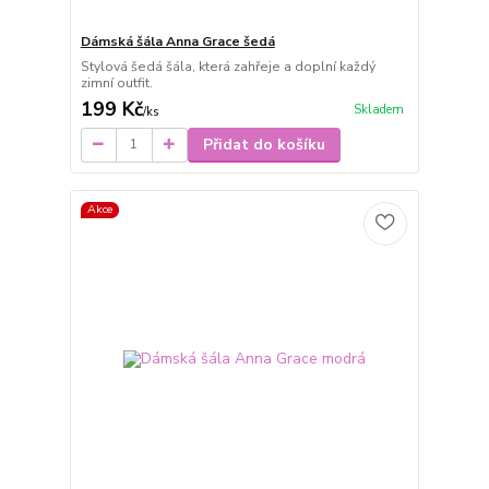
Dámská šála Anna Grace šedá
Stylová šedá šála, která zahřeje a doplní každý
zimní outfit.
199 Kč
Skladem
/
ks
Přidat do košíku
Akce