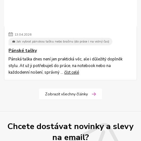
13
.
04
.
2026
💼 Jak vybrat pánskou tašku nebo brašnu (do práce i na volný čas)
Pánské tašky
Pánská taška dnes není jen praktická věc, ale i důležitý doplněk
stylu. Ať už ji potřebuješ do práce, na notebook nebo na
každodenní nošení, správný ...
číst celé
Zobrazit všechny články
Chcete dostávat novinky a slevy
na email?