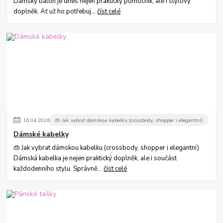
Dámský batoh je dnes nejen praktický pomocník, ale i stylový
doplněk. Ať už ho potřebuj...
číst celé
16
.
04
.
2026
👜 Jak vybrat dámskou kabelku (crossbody, shopper i elegantní)
Dámské kabelky
👜 Jak vybrat dámskou kabelku (crossbody, shopper i elegantní)
Dámská kabelka je nejen praktický doplněk, ale i součást
každodenního stylu. Správně...
číst celé