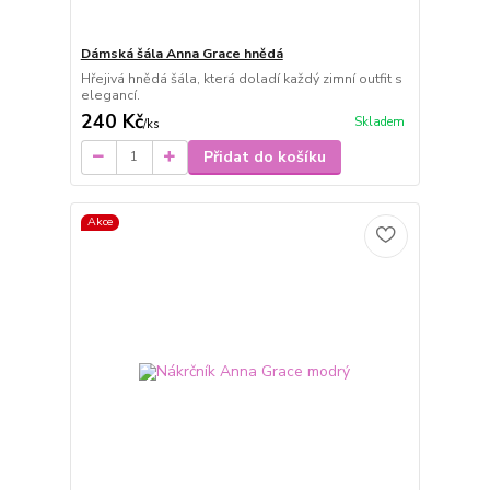
Dámská šála Anna Grace hnědá
Hřejivá hnědá šála, která doladí každý zimní outfit s
elegancí.
240 Kč
Skladem
/
ks
Přidat do košíku
Akce