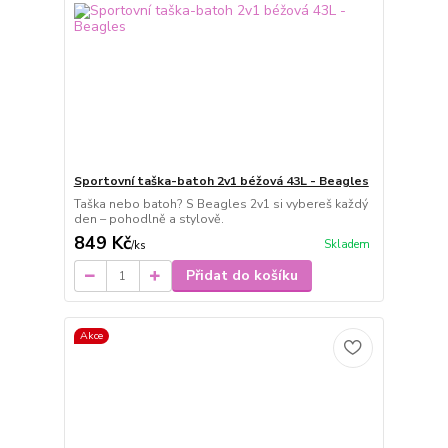
Sportovní taška-batoh 2v1 béžová 43L - Beagles
Taška nebo batoh? S Beagles 2v1 si vybereš každý
den – pohodlně a stylově.
849 Kč
Skladem
/
ks
Přidat do košíku
Akce