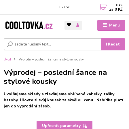
0
ks
CZK
za
0 Kč
Menu
Hledat
Úvod
Výprodej – poslední šance na stylové kousky
Výprodej – poslední šance na
stylové kousky
Uvolňujeme sklady a zlevňujeme oblíbené kabelky, tašky i
batohy. Ulovte si svůj kousek za skvělou cenu. Nabídka platí
jen do vyprodání zásob.
Upřesnit parametry