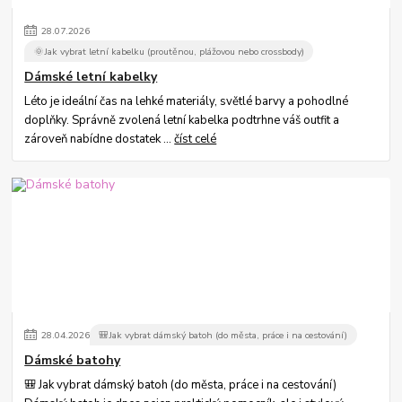
28
.
07
.
2026
🌞Jak vybrat letní kabelku (proutěnou, plážovou nebo crossbody)
Dámské letní kabelky
Léto je ideální čas na lehké materiály, světlé barvy a pohodlné
doplňky. Správně zvolená letní kabelka podtrhne váš outfit a
zároveň nabídne dostatek ...
číst celé
28
.
04
.
2026
🎒Jak vybrat dámský batoh (do města, práce i na cestování)
Dámské batohy
🎒 Jak vybrat dámský batoh (do města, práce i na cestování)