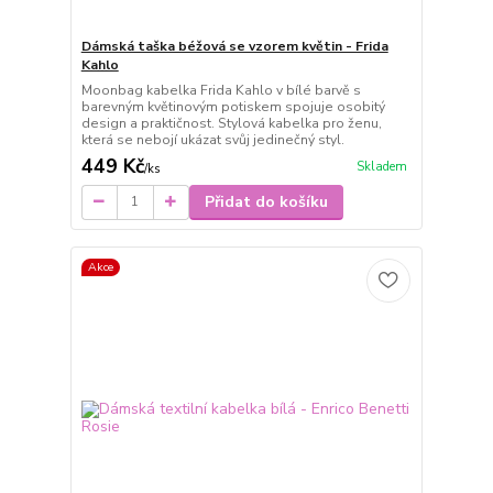
Dámská taška béžová se vzorem květin - Frida
Kahlo
Moonbag kabelka Frida Kahlo v bílé barvě s
barevným květinovým potiskem spojuje osobitý
design a praktičnost. Stylová kabelka pro ženu,
která se nebojí ukázat svůj jedinečný styl.
449 Kč
Skladem
/
ks
Přidat do košíku
Akce