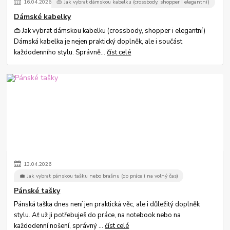
16
.
04
.
2026
👜 Jak vybrat dámskou kabelku (crossbody, shopper i elegantní)
Dámské kabelky
👜 Jak vybrat dámskou kabelku (crossbody, shopper i elegantní)
Dámská kabelka je nejen praktický doplněk, ale i součást
každodenního stylu. Správně...
číst celé
13
.
04
.
2026
💼 Jak vybrat pánskou tašku nebo brašnu (do práce i na volný čas)
Pánské tašky
Pánská taška dnes není jen praktická věc, ale i důležitý doplněk
stylu. Ať už ji potřebuješ do práce, na notebook nebo na
každodenní nošení, správný ...
číst celé