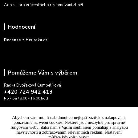
Adresa pro vrácení nebo reklamování zboží.
Hodnocení
Recenze z Heureka.cz
Pomůžeme Vám s výběrem
Radka Dvořáková Čumpelíková
+420 724 942 413
Po - pá / 8:00 - 16:00 hod
info@cooltovka.cz
Abychom vám mohli nabídnout co nejlepší zážitek z nakupování,
používáme na webu cookies. Některé jsou nezbytné pro správné
fungování webu, další nám s Vaším souhlasem pomáhají s analýzou
návštěvnosti a zobrazováním relevantních reklam. Nastavení
můžete kdykoli upravit.