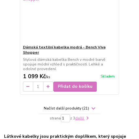
Dámská textilní kabelka modrá - Bench Viva
Shopper
Stylová dámská kabelka Bench v modré barvě
spojuje módní vzhled s praktičností. Lehké a
odolné provedení.
1 099 Kč
Skladem
/
ks
Přidat do košíku
Načíst další produkty (21)
strana
z 3
další
Látkové kabelky jsou praktickým doplňkem, který spojuje