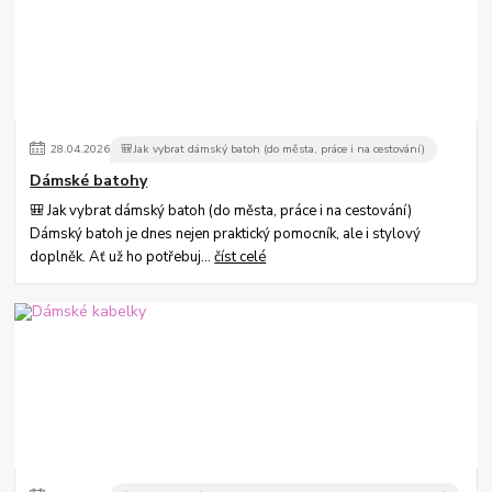
28
.
04
.
2026
🎒Jak vybrat dámský batoh (do města, práce i na cestování)
Dámské batohy
🎒 Jak vybrat dámský batoh (do města, práce i na cestování)
Dámský batoh je dnes nejen praktický pomocník, ale i stylový
doplněk. Ať už ho potřebuj...
číst celé