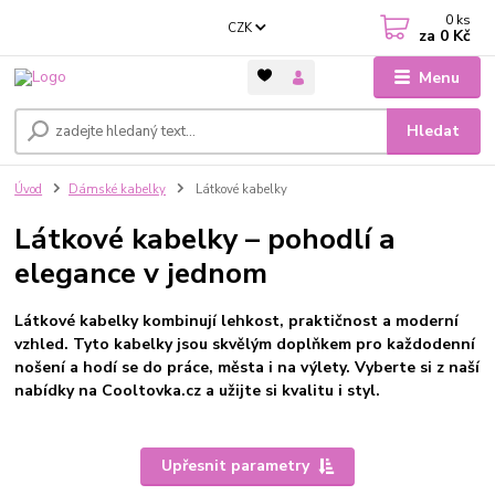
0
ks
CZK
za
0 Kč
Menu
Hledat
Úvod
Dámské kabelky
Látkové kabelky
Látkové kabelky – pohodlí a
elegance v jednom
Látkové kabelky kombinují lehkost, praktičnost a moderní
vzhled. Tyto kabelky jsou skvělým doplňkem pro každodenní
nošení a hodí se do práce, města i na výlety. Vyberte si z naší
nabídky na Cooltovka.cz a užijte si kvalitu i styl.
Upřesnit parametry