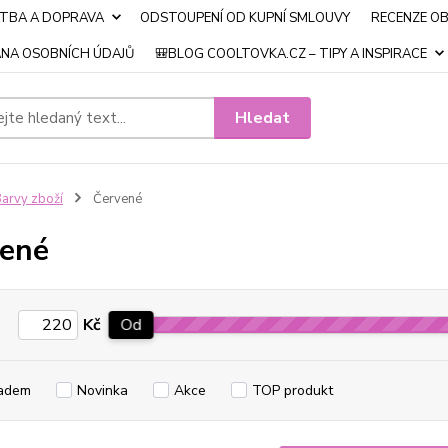
ATBA A DOPRAVA
ODSTOUPENÍ OD KUPNÍ SMLOUVY
RECENZE O
NA OSOBNÍCH ÚDAJŮ
🎒BLOG COOLTOVKA.CZ – TIPY A INSPIRACE
Hledat
arvy zboží
Červené
ené
Kč
Od
adem
Novinka
Akce
TOP produkt