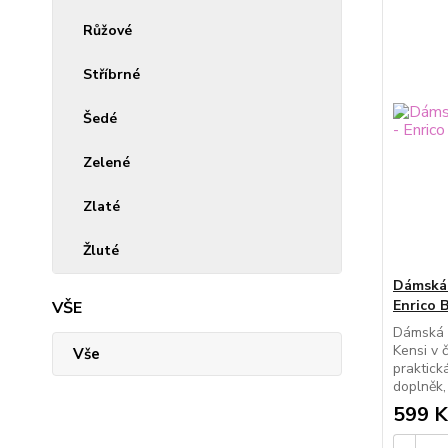
Růžové
Stříbrné
Šedé
Zelené
Zlaté
Žluté
Dámská 
Enrico 
VŠE
Dámská c
Kensi v 
Vše
praktick
doplněk,
599 K