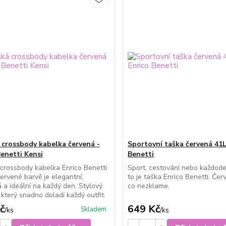
crossbody kabelka červená -
Sportovní taška červená 41L
Benetti Kensi
Benetti
rossbody kabelka Enrico Benetti
Sport, cestování nebo každode
červené barvě je elegantní,
to je taška Enrico Benetti. Čer
á a ideální na každý den. Stylový
co nezklame.
 který snadno doladí každý outfit.
č
649 Kč
Skladem
/
ks
/
ks