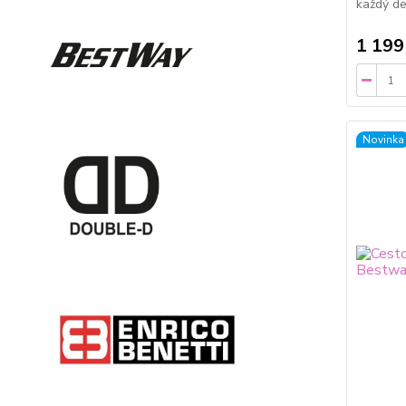
každý de
1 199
Novinka