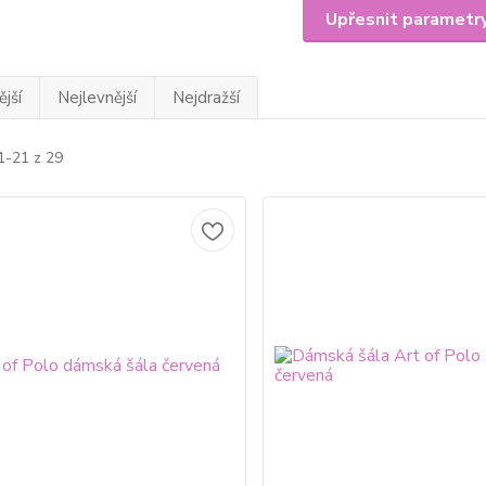
Upřesnit parametr
jší
Nejlevnější
Nejdražší
1-21 z 29