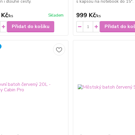
n i dlouhé cesty.
s kapsou na notebook do 15".
 Kč
999 Kč
Skladem
/
ks
/
ks
Přidat do košíku
Přidat do ko