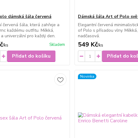
Polo dámská šála červená
Dámská šála Art of Polo svě
í červená šála, která zahřeje a
Elegantní červená minimalistic
nc každému outfitu. Měkká,
of Polo s přísadou vlny. Měkká,
 a univerzální pro každý den.
nadčasová.
č
549 Kč
Skladem
/
ks
/
ks
Přidat do košíku
Přidat do ko
Novinka