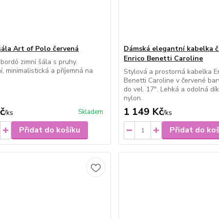
šála Art of Polo červená
Dámská elegantní kabelka č
Enrico Benetti Caroline
 bordó zimní šála s pruhy.
í, minimalistická a příjemná na
Stylová a prostorná kabelka E
Benetti Caroline v červené ba
do vel. 17". Lehká a odolná dí
nylon.
č
1 149 Kč
Skladem
/
ks
/
ks
Přidat do košíku
Přidat do ko