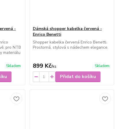
ervená -
Dámská shopper kabelka červená -
Enrico Benetti
nrico
Shopper kabelka červená Enrico Benetti.
rvě, pro NTB
Prostorná, stylová s nádechem elegance.
ky materiálu
899 Kč
Skladem
Skladem
/
ks
šíku
Přidat do košíku