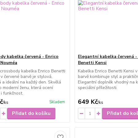
dy kabelka červená - Enrico
Elegantní kabelka červená -
i Nouméa
Benetti Kensi
rossbody kabelka Enrico Benetti
Kabelka Enrico Benetti Kensi 
 červené barvě je stylová,
barvě kombinuje styl a praktičn
á a ideální na každý den. Skvělá
Elegantní doplněk vhodný na k
o moderní ženu, která ocení
speciální příležitosti.
 i funkčnost.
č
649 Kč
Skladem
/
ks
/
ks
Přidat do košíku
Přidat do ko