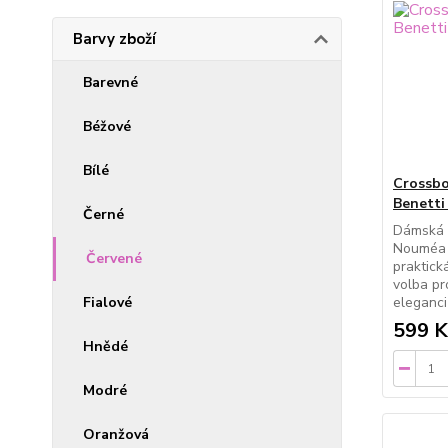
Barvy zboží
Barevné
Béžové
Bílé
Crossbo
Benett
Černé
Dámská c
Nouméa v
Červené
praktick
volba pr
Fialové
eleganci
599 K
Hnědé
Modré
Oranžová