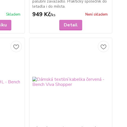
palubní zavazadlo. Praktický společník do
letadla i do města.
949 Kč
Skladem
Není skladem
/
ks
šíku
Detail