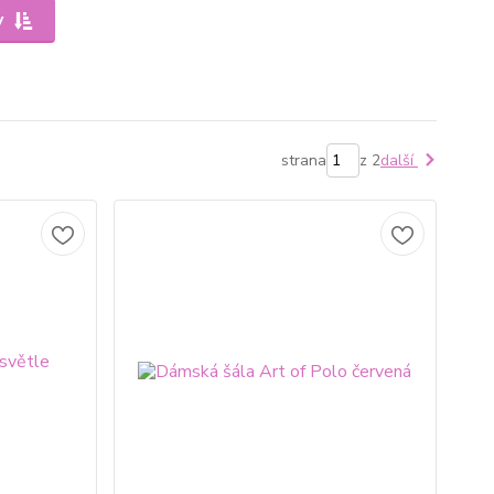
y
strana
z 2
další