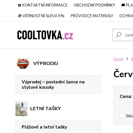
☎️ KONTAKTNÍ INFORMACE
OBCHODNÍ PODMÍNKY
🚚 PL
🎁 VĚRNOSTNÍ SLEVA 5%
PRŮVODCE MATERIÁLY
OCHRA
Úvod
B
VÝPRODEJ
Červ
Výprodej – poslední šance na
stylové kousky
Cena:
LETNÍ TAŠKY
Skl
Plážové a letní tašky