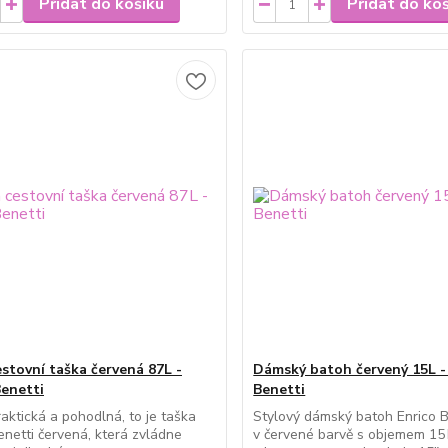
Přidat do košíku
Přidat do ko
estovní taška červená 87L -
Dámský batoh červený 15L -
Benetti
Benetti
raktická a pohodlná, to je taška
Stylový dámský batoh Enrico B
enetti červená, která zvládne
v červené barvě s objemem 15 L