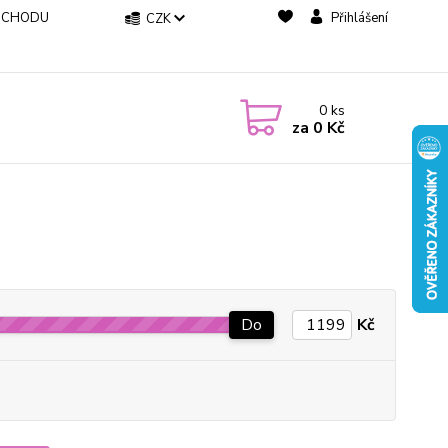
BCHODU
Přihlášení
CZK
0
ks
za
0 Kč
Do
Kč