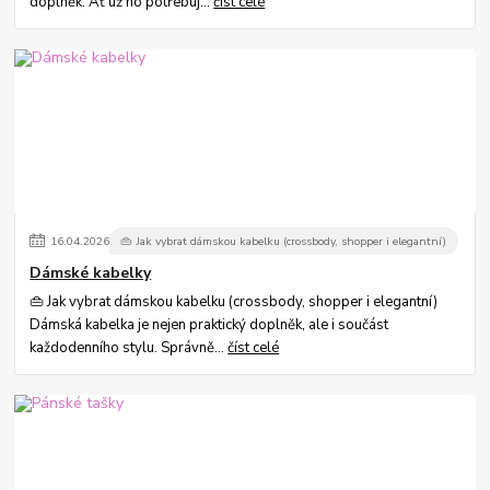
doplněk. Ať už ho potřebuj...
číst celé
16
.
04
.
2026
👜 Jak vybrat dámskou kabelku (crossbody, shopper i elegantní)
Dámské kabelky
👜 Jak vybrat dámskou kabelku (crossbody, shopper i elegantní)
Dámská kabelka je nejen praktický doplněk, ale i součást
každodenního stylu. Správně...
číst celé