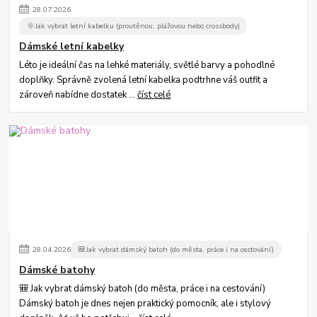
28
.
07
.
2026
🌞Jak vybrat letní kabelku (proutěnou, plážovou nebo crossbody)
Dámské letní kabelky
Léto je ideální čas na lehké materiály, světlé barvy a pohodlné
doplňky. Správně zvolená letní kabelka podtrhne váš outfit a
zároveň nabídne dostatek ...
číst celé
28
.
04
.
2026
🎒Jak vybrat dámský batoh (do města, práce i na cestování)
Dámské batohy
🎒 Jak vybrat dámský batoh (do města, práce i na cestování)
Dámský batoh je dnes nejen praktický pomocník, ale i stylový