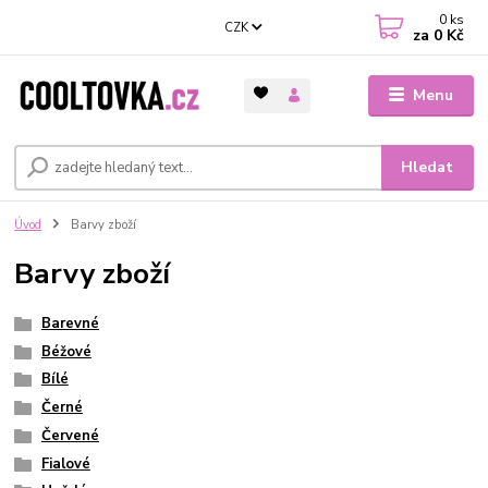
0
ks
CZK
za
0 Kč
Menu
Hledat
Úvod
Barvy zboží
Barvy zboží
Barevné
Béžové
Bílé
Černé
Červené
Fialové