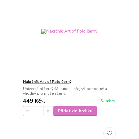
Nákrčník Art of Polo černý
Univerzální černý šál tunel – hřejivý, pohodlný a
vhodný pro muže i ženy.
449 Kč
Skladem
/
ks
Přidat do košíku