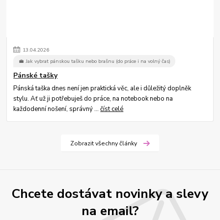
13
.
04
.
2026
💼 Jak vybrat pánskou tašku nebo brašnu (do práce i na volný čas)
Pánské tašky
Pánská taška dnes není jen praktická věc, ale i důležitý doplněk
stylu. Ať už ji potřebuješ do práce, na notebook nebo na
každodenní nošení, správný ...
číst celé
Zobrazit všechny články
Chcete dostávat novinky a slevy
na email?