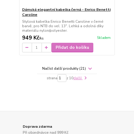
Dámská elegantní kabelka černá - Enrico Benetti
Caroline
Stylová kabelka Enrico Benetti Caroline v černé
barvě, pro NTB do vel. 13". Lehká a odolná díky
materiálu nylon/polyester.
949 Kč
Skladem
/
ks
Přidat do košíku
Načíst další produkty (21)
strana
z 10
další
Doprava zdarma
Při objednávce nad 999 Kč