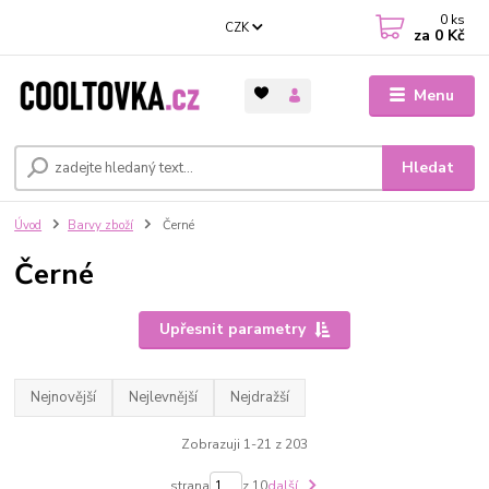
0
ks
CZK
za
0 Kč
Menu
Hledat
Úvod
Barvy zboží
Černé
Černé
Upřesnit parametry
Nejnovější
Nejlevnější
Nejdražší
Zobrazuji 1-21 z 203
strana
z 10
další