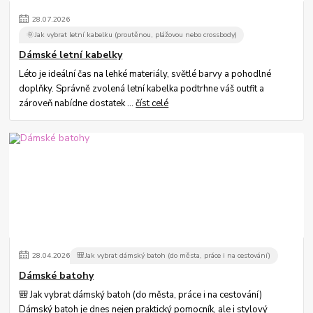
28
.
07
.
2026
🌞Jak vybrat letní kabelku (proutěnou, plážovou nebo crossbody)
Dámské letní kabelky
Léto je ideální čas na lehké materiály, světlé barvy a pohodlné
doplňky. Správně zvolená letní kabelka podtrhne váš outfit a
zároveň nabídne dostatek ...
číst celé
28
.
04
.
2026
🎒Jak vybrat dámský batoh (do města, práce i na cestování)
Dámské batohy
🎒 Jak vybrat dámský batoh (do města, práce i na cestování)
Dámský batoh je dnes nejen praktický pomocník, ale i stylový