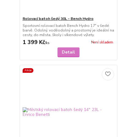
Rolovací batoh šedý 30L - Bench Hydro
Sportovní rolovací batoh Bench Hydro 17" v šedé
barvě. Odolný, voděodolný a prostorný je ideální na
cesty, do města, školy i víkendové výlety.
1 399 Kč
Není skladem
/
ks
Detail
Akce