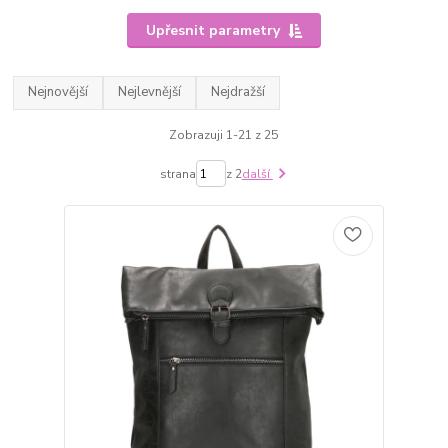
Upřesnit parametry
Nejnovější
Nejlevnější
Nejdražší
Zobrazuji 1-21 z 25
strana
z 2
další