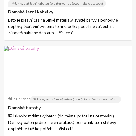
🌞Jak vybrat letní kabelku (proutěnou, plážovou nebo crossbody)
Dámské letní kabelky
Léto je ideální čas na lehké materiály, světlé barvy a pohodlné
doplňky. Správně zvolená letní kabelka podtrhne váš outfit a
zároveň nabídne dostatek ...
číst celé
28
.
04
.
2026
🎒Jak vybrat dámský batoh (do města, práce i na cestování)
Dámské batohy
🎒 Jak vybrat dámský batoh (do města, práce i na cestování)
Dámský batoh je dnes nejen praktický pomocník, ale i stylový
doplněk. Ať už ho potřebuj...
číst celé