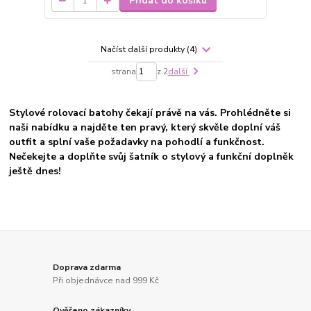
Přidat do košíku
Načíst další produkty (4)
strana
z 2
další
Stylové rolovací batohy čekají právě na vás. Prohlédněte si
naši nabídku a najděte ten pravý, který skvěle doplní váš
outfit a splní vaše požadavky na pohodlí a funkčnost.
Nečekejte a doplňte svůj šatník o stylový a funkční doplněk
ještě dnes!
Doprava zdarma
Při objednávce nad 999 Kč
Ověřeno zákazníky