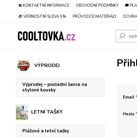
☎️ KONTAKTNÍ INFORMACE
OBCHODNÍ PODMÍNKY
🚚 PL
🎁 VĚRNOSTNÍ SLEVA 5%
PRŮVODCE MATERIÁLY
OCHRA
Přih
VÝPRODEJ
Výprodej – poslední šance na
stylové kousky
Email
LETNÍ TAŠKY
Heslo
Plážové a letní tašky