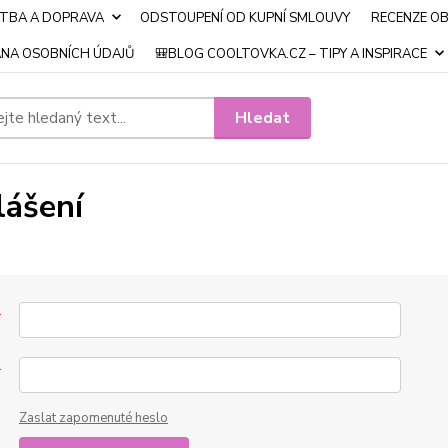
ATBA A DOPRAVA
ODSTOUPENÍ OD KUPNÍ SMLOUVY
RECENZE O
NA OSOBNÍCH ÚDAJŮ
🎒BLOG COOLTOVKA.CZ – TIPY A INSPIRACE
Hledat
lášení
*
*
Zaslat zapomenuté heslo