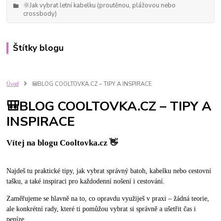
🌞Jak vybrat letní kabelku (proutěnou, plážovou nebo
crossbody)
Štítky blogu
Úvod
🎒BLOG COOLTOVKA.CZ – TIPY A INSPIRACE
🎒BLOG COOLTOVKA.CZ – TIPY A
INSPIRACE
Vítej na blogu Cooltovka.cz 👋
Najdeš tu praktické tipy, jak vybrat správný batoh, kabelku nebo cestovní
tašku, a také inspiraci pro každodenní nošení i cestování.
Zaměřujeme se hlavně na to, co opravdu využiješ v praxi – žádná teorie,
ale konkrétní rady, které ti pomůžou vybrat si správně a ušetřit čas i
peníze.