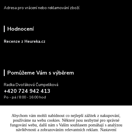
Adresa pro vrácení nebo reklamování zboží.
Hodnocení
Recenze z Heureka.cz
Pomůžeme Vám s výběrem
Radka Dvořáková Čumpelíková
+420 724 942 413
Po - pá / 8:00 - 16:00 hod
info@cooltovka.cz
Abychom vám mohli nabídnout co nejlepší zážitek z nakupování,
používáme na webu cookies. Některé jsou nezbytné pro správné
fungování webu, další nám s Vaším souhlasem pomáhají s analýzou
návštěvnosti a zobrazováním relevantních reklam. Nastavení