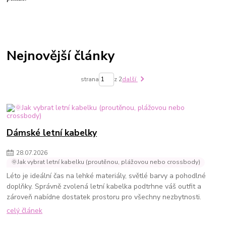
Nejnovější články
strana
z 2
další
Dámské letní kabelky
28
.
07
.
2026
🌞Jak vybrat letní kabelku (proutěnou, plážovou nebo crossbody)
Léto je ideální čas na lehké materiály, světlé barvy a pohodlné
doplňky. Správně zvolená letní kabelka podtrhne váš outfit a
zároveň nabídne dostatek prostoru pro všechny nezbytnosti.
celý článek