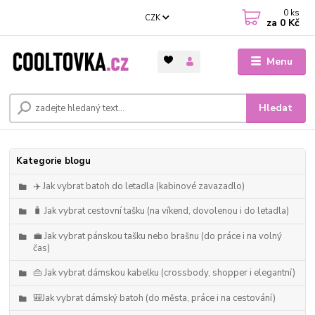
0
ks
CZK
za
0 Kč
Menu
Hledat
Kategorie blogu
✈️ Jak vybrat batoh do letadla (kabinové zavazadlo)
🧳 Jak vybrat cestovní tašku (na víkend, dovolenou i do letadla)
💼 Jak vybrat pánskou tašku nebo brašnu (do práce i na volný
čas)
👜 Jak vybrat dámskou kabelku (crossbody, shopper i elegantní)
🎒Jak vybrat dámský batoh (do města, práce i na cestování)