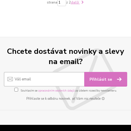
strana
z 2
další
Chcete dostávat novinky a slevy
na email?
Přihlásit se
Souhlasím se
zpracováním osobních údajů
za účelem rozesílky newsletteru.
Přihlaste se k odběru novinek, ať Vám nic neuteče 😊