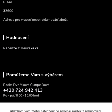
Plzeň
32600
Adresa pro vrácení nebo reklamování zboží.
Hodnocení
Recenze z Heureka.cz
Pomůžeme Vám s výběrem
Radka Dvořáková Čumpelíková
+420 724 942 413
Po - pá / 8:00 - 16:00 hod
info@cooltovka.cz
Abychom vám mohli nabídnout co nejlepší zážitek z nakupování,