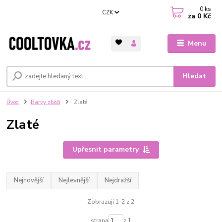
0
ks
CZK
za
0 Kč
Menu
Hledat
Úvod
Barvy zboží
Zlaté
Zlaté
Upřesnit parametry
Nejnovější
Nejlevnější
Nejdražší
Zobrazuji 1-2 z 2
strana
z 1