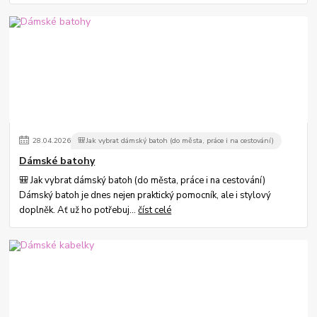
28
.
04
.
2026
🎒Jak vybrat dámský batoh (do města, práce i na cestování)
Dámské batohy
🎒 Jak vybrat dámský batoh (do města, práce i na cestování)
Dámský batoh je dnes nejen praktický pomocník, ale i stylový
doplněk. Ať už ho potřebuj...
číst celé