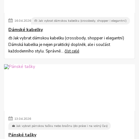
16
.
04
.
2026
👜 Jak vybrat dámskou kabelku (crossbody, shopper i elegantní)
Dámské kabelky
👜 Jak vybrat dámskou kabelku (crossbody, shopper i elegantní)
Dámská kabelka je nejen praktický doplněk, ale i součást
každodenního stylu. Správně...
číst celé
13
.
04
.
2026
💼 Jak vybrat pánskou tašku nebo brašnu (do práce i na volný čas)
Pánské tašky