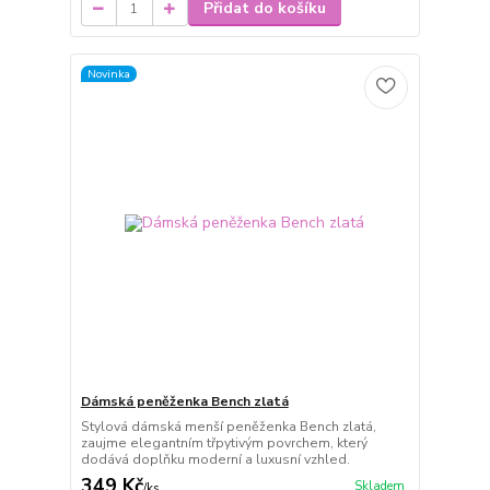
Přidat do košíku
Novinka
Dámská peněženka Bench zlatá
Stylová dámská menší peněženka Bench zlatá,
zaujme elegantním třpytivým povrchem, který
dodává doplňku moderní a luxusní vzhled.
349 Kč
Skladem
/
ks