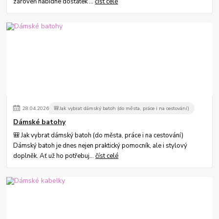
zároveň nabídne dostatek ...
číst celé
28
.
04
.
2026
🎒Jak vybrat dámský batoh (do města, práce i na cestování)
Dámské batohy
🎒 Jak vybrat dámský batoh (do města, práce i na cestování)
Dámský batoh je dnes nejen praktický pomocník, ale i stylový
doplněk. Ať už ho potřebuj...
číst celé