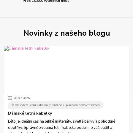
Přes 10.000 výdejních míst
Novinky z našeho blogu
28
.
07
.
2026
🌞Jak vybrat letní kabelku (proutěnou, plážovou nebo crossbody)
Dámské letní kabelky
Léto je ideální čas na lehké materiály, světlé barvy a pohodlné
doplňky. Správně zvolená letní kabelka podtrhne váš outfit a