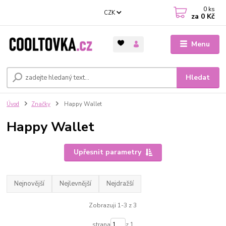
0
ks
CZK
za
0 Kč
Menu
Hledat
Úvod
Značky
Happy Wallet
Happy Wallet
Upřesnit parametry
Nejnovější
Nejlevnější
Nejdražší
Zobrazuji 1-3 z 3
strana
z 1