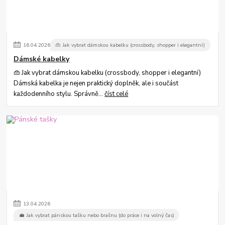
16
.
04
.
2026
👜 Jak vybrat dámskou kabelku (crossbody, shopper i elegantní)
Dámské kabelky
👜 Jak vybrat dámskou kabelku (crossbody, shopper i elegantní)
Dámská kabelka je nejen praktický doplněk, ale i součást
každodenního stylu. Správně...
číst celé
13
.
04
.
2026
💼 Jak vybrat pánskou tašku nebo brašnu (do práce i na volný čas)