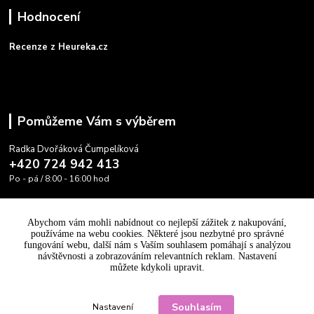
Hodnocení
Recenze z Heureka.cz
Pomůžeme Vám s výběrem
Radka Dvořáková Čumpelíková
+420 724 942 413
Po - pá / 8:00 - 16:00 hod
info@cooltovka.cz
Abychom vám mohli nabídnout co nejlepší zážitek z nakupování,
používáme na webu cookies. Některé jsou nezbytné pro správné
fungování webu, další nám s Vaším souhlasem pomáhají s analýzou
návštěvnosti a zobrazováním relevantních reklam. Nastavení
můžete kdykoli upravit.
Upravit sběr cookies.
Souhlasím
Nastavení