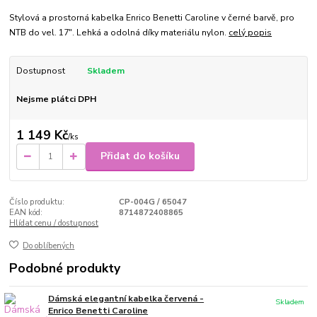
Stylová a prostorná kabelka Enrico Benetti Caroline v černé barvě, pro
NTB do vel. 17". Lehká a odolná díky materiálu nylon.
celý popis
Dostupnost
Skladem
Nejsme plátci DPH
1 149 Kč
/
ks
Přidat do košíku
Číslo produktu:
CP-004G / 65047
EAN kód:
8714872408865
Hlídat cenu / dostupnost
Do oblíbených
Podobné produkty
Dámská elegantní kabelka červená -
Skladem
Enrico Benetti Caroline