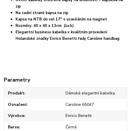
Uvnitř kabelky otevřené kapsy na drobnosti + kapsička na
zip
Na zadní straně kapsa na zip
Kapsa na NTB do vel 17" s uzavíráním na magnet
Rozměry: 40 x 40 x 13cm (š.v.h)
Elegantní business kabelka v kvalitním provedení
Holandské značky Enrico Benetti řady Caroline handbag
Parametry
Produkt
Dámská elegantní kabelka
Označení
Caroline 65047
Výrobce
Enrico Benetti
Barva
Černá