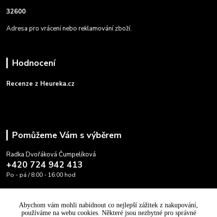
32600
Adresa pro vrácení nebo reklamování zboží.
Hodnocení
Recenze z Heureka.cz
Pomůžeme Vám s výběrem
Radka Dvořáková Čumpelíková
+420 724 942 413
Po - pá / 8:00 - 16:00 hod
info@cooltovka.cz
Abychom vám mohli nabídnout co nejlepší zážitek z nakupování,
používáme na webu cookies. Některé jsou nezbytné pro správné