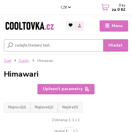
0
ks
CZK
za
0 Kč
Menu
Hledat
Úvod
Značky
Himawari
Himawari
Upřesnit parametry
Nejnovější
Nejlevnější
Nejdražší
Zobrazuji 1-1 z 1
strana
z 1