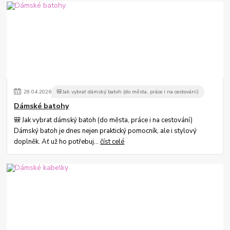
28
.
04
.
2026
🎒Jak vybrat dámský batoh (do města, práce i na cestování)
Dámské batohy
🎒 Jak vybrat dámský batoh (do města, práce i na cestování)
Dámský batoh je dnes nejen praktický pomocník, ale i stylový
doplněk. Ať už ho potřebuj...
číst celé