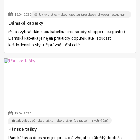
16
.
04
.
2026
👜 Jak vybrat dámskou kabelku (crossbody, shopper i elegantní)
Dámské kabelky
👜 Jak vybrat dámskou kabelku (crossbody, shopper i elegantní)
Dámská kabelka je nejen praktický doplněk, ale i součást
každodenního stylu. Správně...
číst celé
13
.
04
.
2026
💼 Jak vybrat pánskou tašku nebo brašnu (do práce i na volný čas)
Pánské tašky
Pánská taška dnes není jen praktická věc, ale i důležitý doplněk