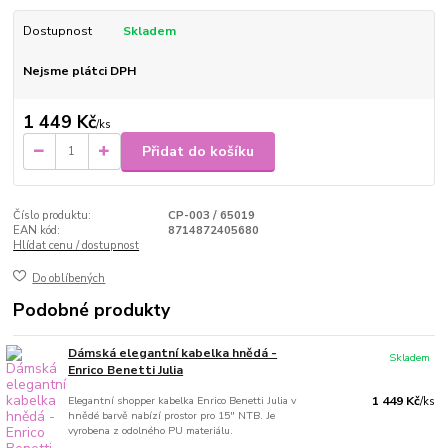
Dostupnost
Skladem
Nejsme plátci DPH
1 449 Kč
/
ks
Přidat do košíku
Číslo produktu:
CP-003 / 65019
EAN kód:
8714872405680
Hlídat cenu / dostupnost
Do oblíbených
Podobné produkty
Dámská elegantní kabelka hnědá -
Skladem
Enrico Benetti Julia
Elegantní shopper kabelka Enrico Benetti Julia v
1 449 Kč
/
ks
hnědé barvě nabízí prostor pro 15" NTB. Je
vyrobena z odolného PU materiálu.