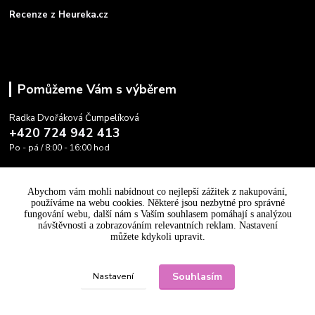
Recenze z Heureka.cz
Pomůžeme Vám s výběrem
Radka Dvořáková Čumpelíková
+420 724 942 413
Po - pá / 8:00 - 16:00 hod
info@cooltovka.cz
Abychom vám mohli nabídnout co nejlepší zážitek z nakupování,
používáme na webu cookies. Některé jsou nezbytné pro správné
fungování webu, další nám s Vaším souhlasem pomáhají s analýzou
návštěvnosti a zobrazováním relevantních reklam. Nastavení
můžete kdykoli upravit.
Upravit sběr cookies.
Souhlasím
Nastavení
Vytvořeno na
Eshop-rychle.cz