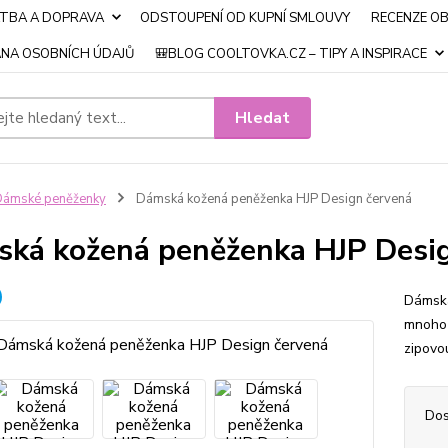
ATBA A DOPRAVA
ODSTOUPENÍ OD KUPNÍ SMLOUVY
RECENZE O
NA OSOBNÍCH ÚDAJŮ
🎒BLOG COOLTOVKA.CZ – TIPY A INSPIRACE
Hledat
Dámské peněženky
Dámská kožená peněženka HJP Design červená
ká kožená peněženka HJP Desi
Dámská
mnoho 
zipovo
Dos