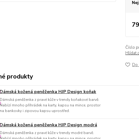
Nej
79
Číslo p
Hlídat 
Do 
é produkty
Dámská kožená peněženka HJP Design koňak
Dámská peněženka z pravé kůže v trendy koňakové barvě.
Nabízí mnoho přihrádek na karty, kapsu na mince, prostor
na bankovky i zipovou kapsu uprostřed.
Dámská kožená peněženka HJP Design modrá
Dámská peněženka z pravé kůže v trendy modré barvě.
Nabízí mnoho přihrádek na karty, kapsu na mince, prostor