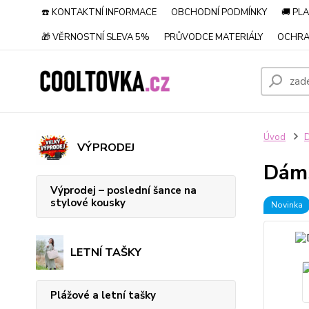
☎️ KONTAKTNÍ INFORMACE
OBCHODNÍ PODMÍNKY
🚚 PL
🎁 VĚRNOSTNÍ SLEVA 5%
PRŮVODCE MATERIÁLY
OCHRA
Úvod
VÝPRODEJ
Dáms
Výprodej – poslední šance na
stylové kousky
Novinka
LETNÍ TAŠKY
Plážové a letní tašky