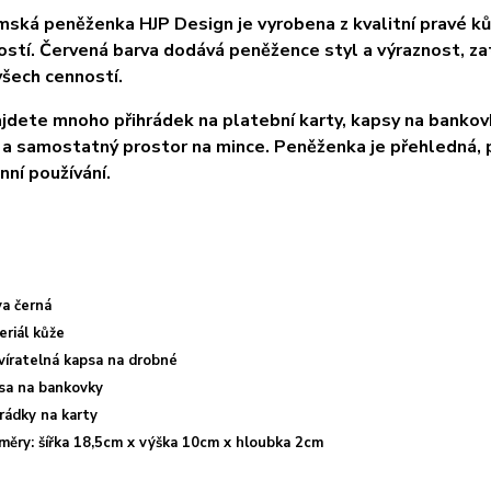
ská peněženka HJP Design je vyrobena z kvalitní 
pravé ků
ostí. Červená barva dodává peněžence styl a výraznost, zat
všech cenností.
ajdete 
mnoho přihrádek na platební karty
, kapsy na bankovk
 a samostatný prostor na mince. Peněženka je přehledná, pr
ní používání.
va černá
eriál kůže
víratelná kapsa na drobné
sa na bankovky
rádky na karty
měry: šířka 18,5cm x výška 10cm x hloubka 2cm