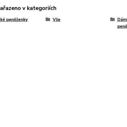
zařazeno v kategoriích
ké peněženky
Vše
Dám
peně