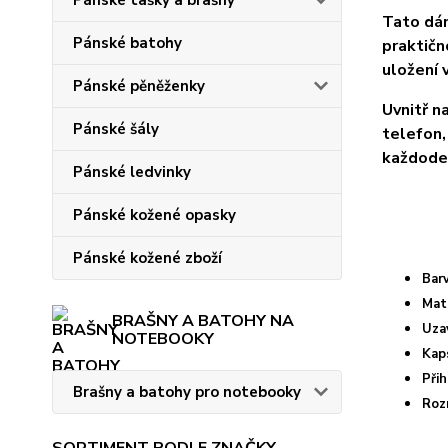
Pánské tašky a brašny
Tato dám
Pánské batohy
praktičn
uložení 
Pánské pěněženky
Uvnitř n
Pánské šály
telefon,
každoden
Pánské ledvinky
Pánské kožené opasky
Pánské kožené zboží
Bar
Mat
BRAŠNY A BATOHY NA
Uza
NOTEBOOKY
Kap
Přih
Brašny a batohy pro notebooky
Roz