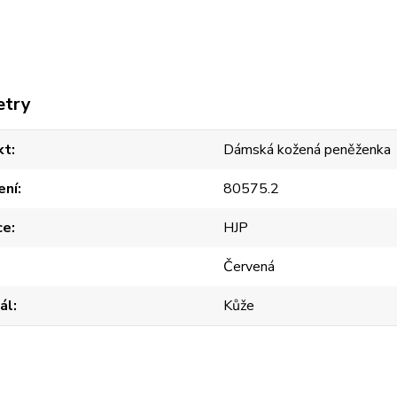
etry
kt
Dámská kožená peněženka
ení
80575.2
ce
HJP
Červená
ál
Kůže