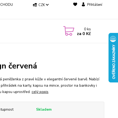
BCHODU
Přihlášení
CZK
0
ks
za
0 Kč
gn červená
 peněženka z pravé kůže v elegantní červené barvě. Nabízí
přihrádek na karty, kapsu na mince, prostor na bankovky i
u kapsu uprostřed.
celý popis
tupnost
Skladem