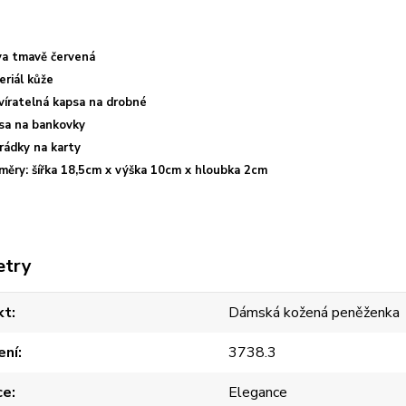
va tmavě červená
eriál kůže
víratelná kapsa na drobné
sa na bankovky
rádky na karty
měry: šířka 18,5cm x výška 10cm x hloubka 2cm
etry
kt
Dámská kožená peněženka
ení
3738.3
ce
Elegance