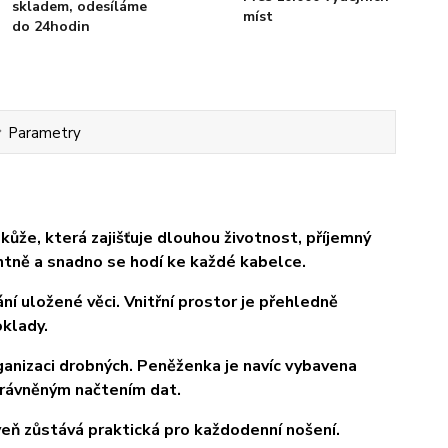
skladem, odesíláme
míst
do 24hodin
Parametry
že, která zajišťuje dlouhou životnost, příjemný
ntně a snadno se hodí ke každé kabelce.
í uložené věci. Vnitřní prostor je přehledně
oklady.
ganizaci drobných. Peněženka je navíc vybavena
právněným načtením dat.
eň zůstává praktická pro každodenní nošení.