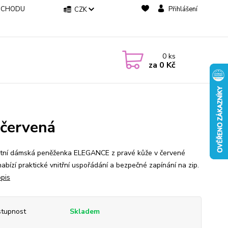
BCHODU
Přihlášení
CZK
0
ks
za
0 Kč
červená
tní dámská peněženka ELEGANCE z pravé kůže v červené
nabízí praktické vnitřní uspořádání a bezpečné zapínání na zip.
opis
tupnost
Skladem