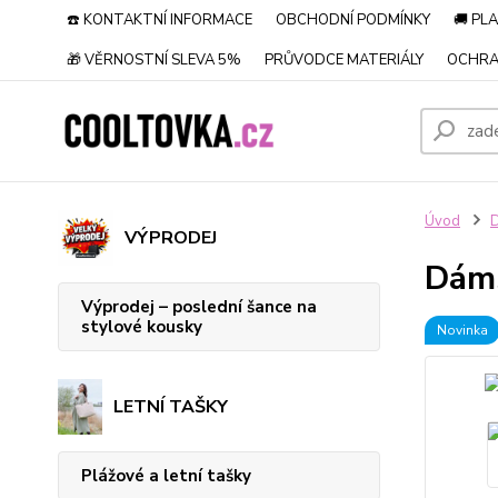
☎️ KONTAKTNÍ INFORMACE
OBCHODNÍ PODMÍNKY
🚚 PL
🎁 VĚRNOSTNÍ SLEVA 5%
PRŮVODCE MATERIÁLY
OCHRA
Úvod
VÝPRODEJ
Dáms
Výprodej – poslední šance na
stylové kousky
Novinka
LETNÍ TAŠKY
Plážové a letní tašky