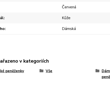
Červená
ál
Kůže
oho
Dámská
zařazeno v kategoriích
ké peněženky
Vše
Dám
peně