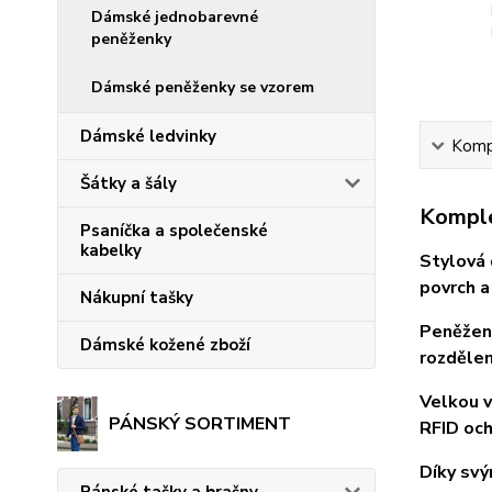
Dámské jednobarevné
peněženky
Dámské peněženky se vzorem
Dámské ledvinky
Kompl
Šátky a šály
Komple
Psaníčka a společenské
kabelky
Stylová 
povrch a
Nákupní tašky
Peněženk
Dámské kožené zboží
rozdělen
Velkou v
PÁNSKÝ SORTIMENT
RFID och
Díky svý