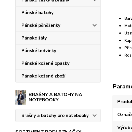
Pánské tašky a brašny
Pánské batohy
Bar
Pánské pěněženky
Mat
Uza
Pánské šály
Kap
Přih
Pánské ledvinky
Roz
Pánské kožené opasky
Pánské kožené zboží
Param
BRAŠNY A BATOHY NA
NOTEBOOKY
Produ
Označ
Brašny a batohy pro notebooky
Výrob