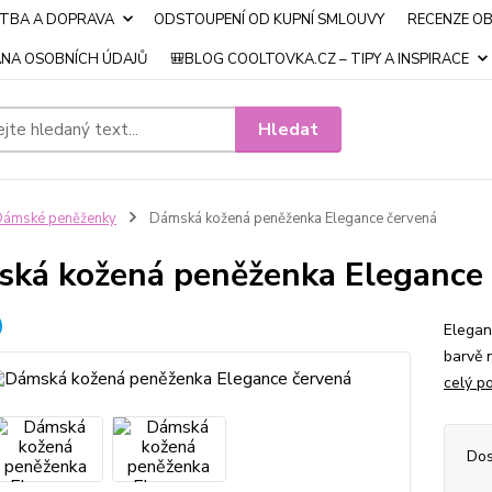
ATBA A DOPRAVA
ODSTOUPENÍ OD KUPNÍ SMLOUVY
RECENZE O
NA OSOBNÍCH ÚDAJŮ
🎒BLOG COOLTOVKA.CZ – TIPY A INSPIRACE
Hledat
Dámské peněženky
Dámská kožená peněženka Elegance červená
ká kožená peněženka Elegance 
Elegan
barvě 
celý p
Dos