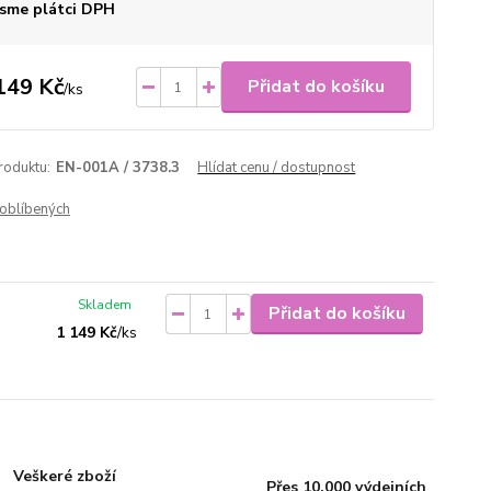
sme plátci DPH
149 Kč
Přidat do košíku
/
ks
roduktu:
EN-001A / 3738.3
Hlídat cenu / dostupnost
oblíbených
Skladem
Přidat do košíku
1 149 Kč
/
ks
Veškeré zboží
Přes 10.000 výdejních