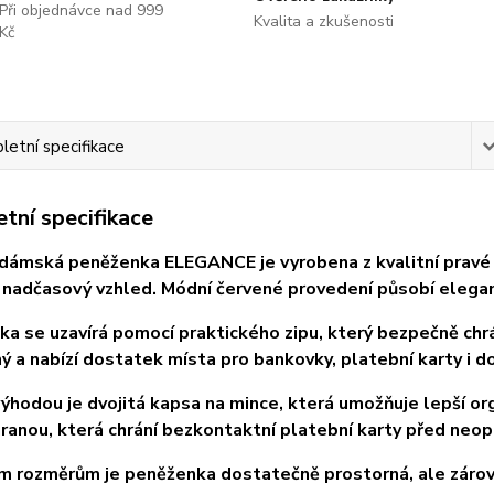
Při objednávce nad 999
Kvalita a zkušenosti
Kč
etní specifikace
tní specifikace
dámská peněženka ELEGANCE je vyrobena z kvalitní pravé ků
 nadčasový vzhled. Módní červené provedení působí elega
a se uzavírá pomocí praktického zipu, který bezpečně chrán
ý a nabízí dostatek místa pro bankovky, platební karty i d
ýhodou je dvojitá kapsa na mince, která umožňuje lepší or
ranou, která chrání bezkontaktní platební karty před neo
m rozměrům je peněženka dostatečně prostorná, ale zárov