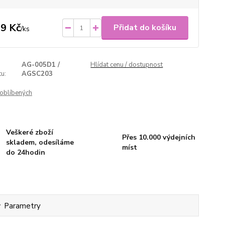
9 Kč
Přidat do košíku
/
ks
AG-005D1 /
Hlídat cenu / dostupnost
u:
AGSC203
oblíbených
Veškeré zboží
Přes 10.000 výdejních
skladem, odesíláme
míst
do 24hodin
Parametry