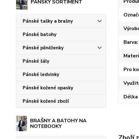
Produ
PÁNSKÝ SORTIMENT
Označ
Pánské tašky a brašny
Výrob
Pánské batohy
Barva
Pánské pěněženky
Materi
Pánské šály
Pro k
Pánské ledvinky
Využit
Pánské kožené opasky
Délka 
Pánské kožené zboží
BRAŠNY A BATOHY NA
NOTEBOOKY
Zboží 