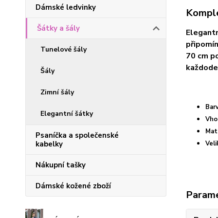
Dámské ledvinky
Komple
Šátky a šály
Elegantn
připomín
Tunelové šály
70 cm po
každoden
Šály
Zimní šály
Bar
Elegantní šátky
Vho
Mat
Psaníčka a společenské
kabelky
Vel
Nákupní tašky
Dámské kožené zboží
Param