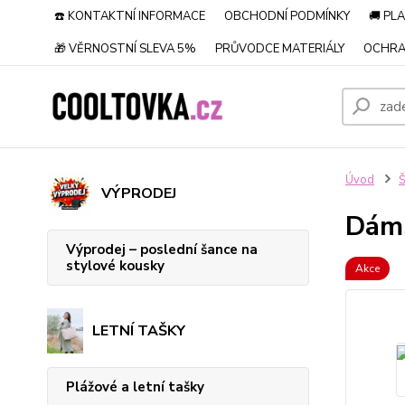
☎️ KONTAKTNÍ INFORMACE
OBCHODNÍ PODMÍNKY
🚚 PL
🎁 VĚRNOSTNÍ SLEVA 5%
PRŮVODCE MATERIÁLY
OCHRA
Úvod
Š
VÝPRODEJ
Dáms
Výprodej – poslední šance na
stylové kousky
Akce
LETNÍ TAŠKY
Plážové a letní tašky