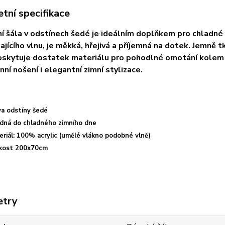
tní specifikace
í šála v odstínech šedé je ideálním doplňkem pro chladné
ajícího vlnu, je měkká, hřejivá a příjemná na dotek. Jemně t
skytuje dostatek materiálu pro pohodlné omotání kolem k
ní nošení i elegantní zimní stylizace.
va odstíny šedé
dná do chladného zimního dne
eriál: 100% acrylic (umělé vlákno podobné vlně)
ikost 200x70cm
etry