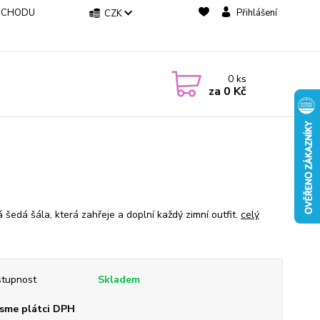
BCHODU
Přihlášení
CZK
0
ks
za
0 Kč
 šedá šála, která zahřeje a doplní každý zimní outfit.
celý
tupnost
Skladem
sme plátci DPH