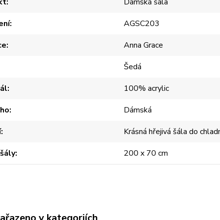
kt
Dámská šála
ení
AGSC203
ce
Anna Grace
Šedá
ál
100% acrylic
oho
Dámská
í
Krásná hřejivá šála do chla
šály
200 x 70 cm
zařazeno v kategoriích