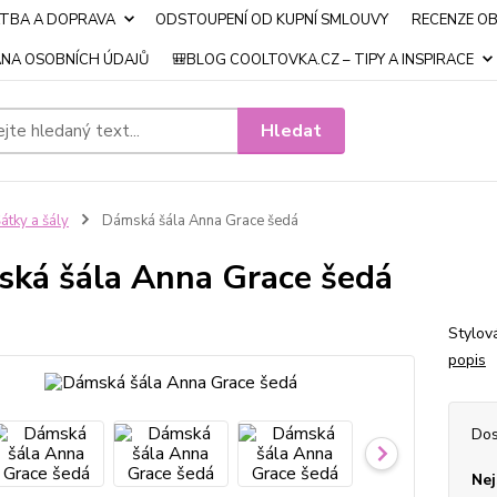
ATBA A DOPRAVA
ODSTOUPENÍ OD KUPNÍ SMLOUVY
RECENZE O
NA OSOBNÍCH ÚDAJŮ
🎒BLOG COOLTOVKA.CZ – TIPY A INSPIRACE
Hledat
átky a šály
Dámská šála Anna Grace šedá
ká šála Anna Grace šedá
Stylová
popis
Dos
Nej