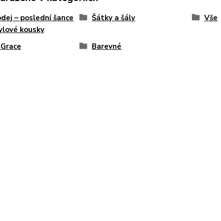
dej – poslední šance
Šátky a šály
Vše
ylové kousky
 Grace
Barevné