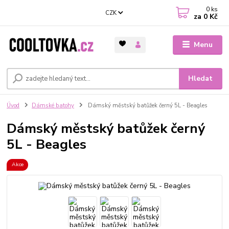
0
ks
CZK
za
0 Kč
Menu
Hledat
Úvod
Dámské batohy
Dámský městský batůžek černý 5L - Beagles
Dámský městský batůžek černý
5L - Beagles
Akce