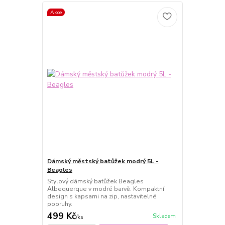
Akce
Dámský městský batůžek modrý 5L -
Beagles
Stylový dámský batůžek Beagles
Albequerque v modré barvě. Kompaktní
design s kapsami na zip, nastavitelné
popruhy.
499 Kč
Skladem
/
ks