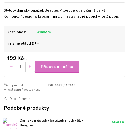
Stylový dámský batůžek Beagles Albequerque v černé barvě.
Kompaktní design s kapsami na zip, nastavitelné popruhy.
celý popis
Dostupnost
Skladem
Nejsme plátci DPH
499 Kč
/
ks
Přidat do košíku
Číslo produktu:
DB-008E / 17614
Hlídat cenu / dostupnost
Do oblíbených
Podobné produkty
Dámský městský batůžek modrý 5L -
Skladem
Beagles