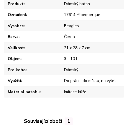
Produkt
Dámský batoh
Označení
17614 Albequerque
Výrobce
Beagles
Barva
Černá
Velikost
21 x 28 x 7 cm
Objem
3 - 10 L
Pro koho
Dámský
Využití
Do práce, do města, na výlet
Materiál batohu
Imitace kůže
Související zboží
1