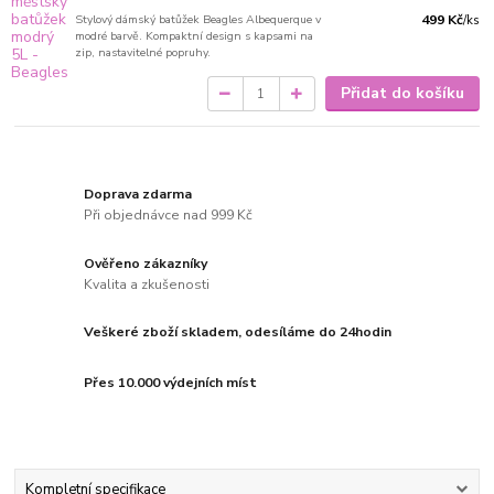
Stylový dámský batůžek Beagles Albequerque v
499 Kč
/
ks
modré barvě. Kompaktní design s kapsami na
zip, nastavitelné popruhy.
Přidat do košíku
Doprava zdarma
Při objednávce nad 999 Kč
Ověřeno zákazníky
Kvalita a zkušenosti
Veškeré zboží skladem, odesíláme do 24hodin
Přes 10.000 výdejních míst
Kompletní specifikace