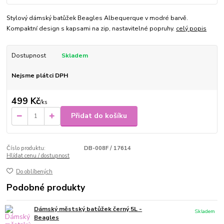
Stylový dámský batůžek Beagles Albequerque v modré barvě.
Kompaktní design s kapsami na zip, nastavitelné popruhy.
celý popis
Dostupnost
Skladem
Nejsme plátci DPH
499 Kč
/
ks
Přidat do košíku
Číslo produktu:
DB-008F / 17614
Hlídat cenu / dostupnost
Do oblíbených
Podobné produkty
Dámský městský batůžek černý 5L -
Skladem
Beagles