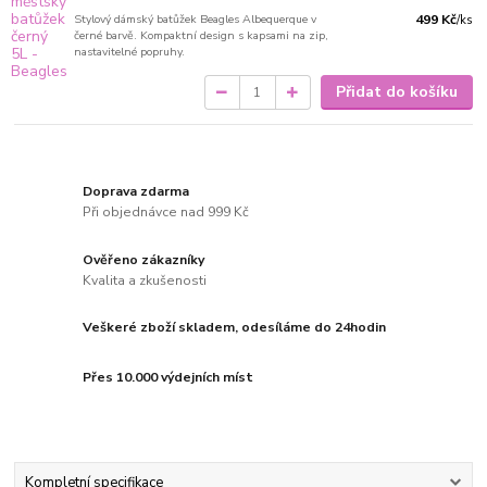
Stylový dámský batůžek Beagles Albequerque v
499 Kč
/
ks
černé barvě. Kompaktní design s kapsami na zip,
nastavitelné popruhy.
Přidat do košíku
Doprava zdarma
Při objednávce nad 999 Kč
Ověřeno zákazníky
Kvalita a zkušenosti
Veškeré zboží skladem, odesíláme do 24hodin
Přes 10.000 výdejních míst
Kompletní specifikace