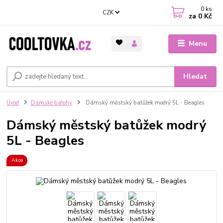
0
ks
CZK
za
0 Kč
Menu
Hledat
Úvod
Dámské batohy
Dámský městský batůžek modrý 5L - Beagles
Dámský městský batůžek modrý
5L - Beagles
Akce