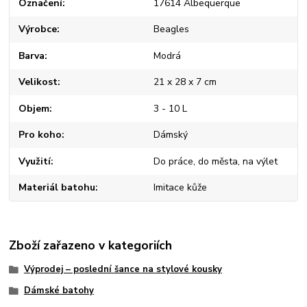
Označení
17614 Albequerque
Výrobce
Beagles
Barva
Modrá
Velikost
21 x 28 x 7 cm
Objem
3 - 10 L
Pro koho
Dámský
Využití
Do práce, do města, na výlet
Materiál batohu
Imitace kůže
Zboží zařazeno v kategoriích
Výprodej – poslední šance na stylové kousky
Dámské batohy