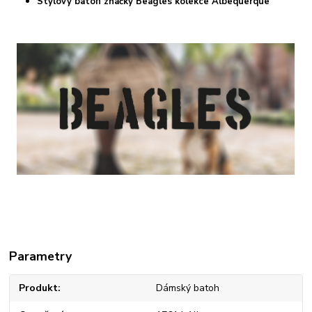
Stylový batoh značky Beagles kolekce Albequerque
Parametry
Produkt
Dámský batoh