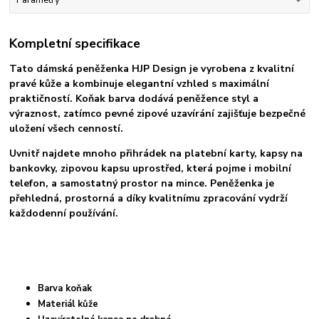
Parametry
Kompletní specifikace
Tato dámská peněženka HJP Design je vyrobena z kvalitní 
pravé kůže 
a kombinuje elegantní vzhled s maximální 
praktičností. Koňak barva dodává peněžence styl a 
výraznost, zatímco pevné zipové uzavírání zajišťuje bezpečné 
uložení všech cenností.
Uvnitř najdete 
mnoho přihrádek na platební karty
, kapsy na 
bankovky, 
zipovou kapsu uprostřed
, která pojme i mobilní 
telefon, a samostatný prostor na mince. Peněženka je 
přehledná, prostorná a díky kvalitnímu zpracování vydrží 
každodenní používání.
Barva koňak
Materiál kůže