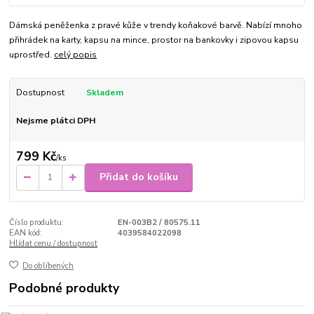
Dámská peněženka z pravé kůže v trendy koňakové barvě. Nabízí mnoho
přihrádek na karty, kapsu na mince, prostor na bankovky i zipovou kapsu
uprostřed.
celý popis
Dostupnost
Skladem
Nejsme plátci DPH
799 Kč
/
ks
Přidat do košíku
Číslo produktu:
EN-003B2 / 80575.11
EAN kód:
4039584022098
Hlídat cenu / dostupnost
Do oblíbených
Podobné produkty