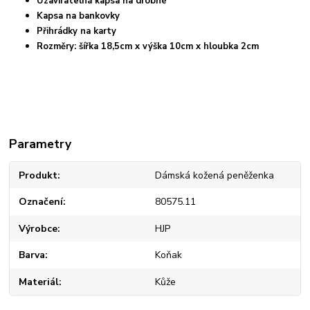
Uzavíratelná kapsa na drobné
Kapsa na bankovky
Přihrádky na karty
Rozměry: šířka 18,5cm x výška 10cm x hloubka 2cm
Parametry
Produkt
Dámská kožená peněženka
Označení
80575.11
Výrobce
HJP
Barva
Koňak
Materiál
Kůže