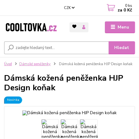
0
ks
CZK
za
0 Kč
Menu
Hledat
Úvod
Dámské peněženky
Dámská kožená peněženka HJP Design koňak
Dámská kožená peněženka HJP
Design koňak
Novinka