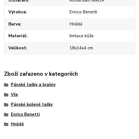
Označení
Rotterdam 66614
Výrobce
Enrico Benetti
Barva
Hnědá
Materiál
Imitace kůže
Velikost
18x14x4 cm
Zboží zařazeno v kategoriích
Pánské tašky a brašny
Vše
Pánské kožené tašky
Enrico Benetti
Hnědé