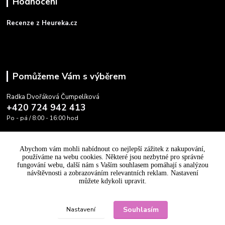
Hodnocení
Recenze z Heureka.cz
Pomůžeme Vám s výběrem
Radka Dvořáková Čumpelíková
+420 724 942 413
Po - pá / 8:00 - 16:00 hod
info@cooltovka.cz
Abychom vám mohli nabídnout co nejlepší zážitek z nakupování,
používáme na webu cookies. Některé jsou nezbytné pro správné
fungování webu, další nám s Vaším souhlasem pomáhají s analýzou
návštěvnosti a zobrazováním relevantních reklam. Nastavení
můžete kdykoli upravit.
Upravit sběr cookies.
Souhlasím
Nastavení