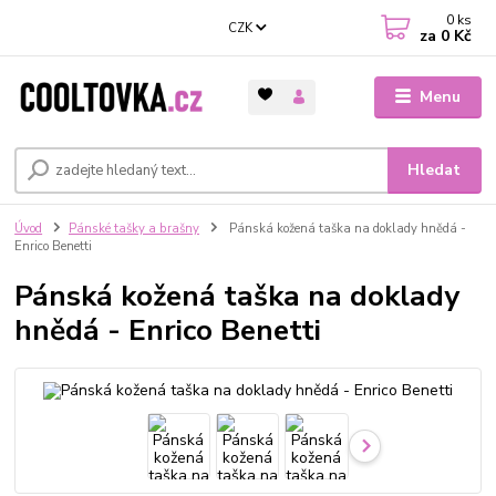
0
ks
CZK
za
0 Kč
Menu
Hledat
Úvod
Pánské tašky a brašny
Pánská kožená taška na doklady hnědá -
Enrico Benetti
Pánská kožená taška na doklady
hnědá - Enrico Benetti