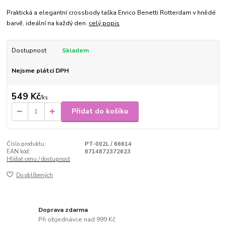
Praktická a elegantní crossbody taška Enrico Benetti Rotterdam v hnědé
barvě, ideální na každý den.
celý popis
Dostupnost
Skladem
Nejsme plátci DPH
549 Kč
/
ks
Přidat do košíku
Číslo produktu:
PT-002L / 66614
EAN kód:
8714872372623
Hlídat cenu / dostupnost
Do oblíbených
Doprava zdarma
Při objednávce nad 999 Kč