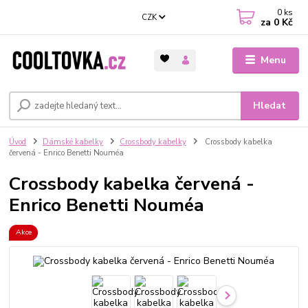
0
ks
CZK
za
0 Kč
Menu
Hledat
Úvod
Dámské kabelky
Crossbody kabelky
Crossbody kabelka
červená - Enrico Benetti Nouméa
Crossbody kabelka červená -
Enrico Benetti Nouméa
Akce