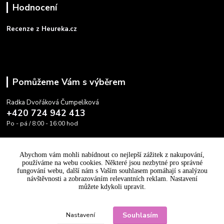
Hodnocení
Recenze z Heureka.cz
Pomůžeme Vám s výběrem
Radka Dvořáková Čumpelíková
+420 724 942 413
Po - pá / 8:00 - 16:00 hod
info@cooltovka.cz
Abychom vám mohli nabídnout co nejlepší zážitek z nakupování,
používáme na webu cookies. Některé jsou nezbytné pro správné
fungování webu, další nám s Vaším souhlasem pomáhají s analýzou
návštěvnosti a zobrazováním relevantních reklam. Nastavení
můžete kdykoli upravit.
Upravit sběr cookies.
Souhlasím
Nastavení