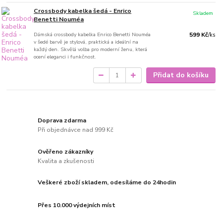
Crossbody kabelka šedá - Enrico
Skladem
Benetti Nouméa
Dámská crossbody kabelka Enrico Benetti Nouméa
599 Kč
/
ks
v šedé barvě je stylová, praktická a ideální na
každý den. Skvělá volba pro moderní ženu, která
ocení eleganci i funkčnost.
Přidat do košíku
Doprava zdarma
Při objednávce nad 999 Kč
Ověřeno zákazníky
Kvalita a zkušenosti
Veškeré zboží skladem, odesíláme do 24hodin
Přes 10.000 výdejních míst