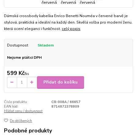
Dámská crossbody kabelka Enrico Benetti Nouméa v červené barvě je
stylová, praktická a ideální na každý den. Skvělá volba pro moderní ženu,
která ocení eleganci i funkčnost.
celý popis
Dostupnost
Skladem
Nejsme plátci DPH
599 Kč
/
ks
Přidat do košíku
Číslo produktu:
CR-008A / 66657
EAN kód:
8714872378809
Hlídat cenu / dostupnost
Do oblíbených
Podobné produkty