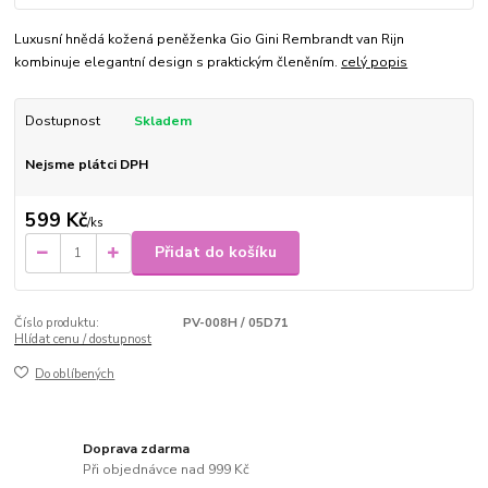
Luxusní hnědá kožená peněženka Gio Gini Rembrandt van Rijn
kombinuje elegantní design s praktickým členěním.
celý popis
Dostupnost
Skladem
Nejsme plátci DPH
599 Kč
/
ks
Přidat do košíku
Číslo produktu:
PV-008H / 05D71
Hlídat cenu / dostupnost
Do oblíbených
Doprava zdarma
Při objednávce nad 999 Kč