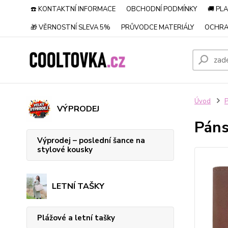
☎️ KONTAKTNÍ INFORMACE
OBCHODNÍ PODMÍNKY
🚚 PL
🎁 VĚRNOSTNÍ SLEVA 5%
PRŮVODCE MATERIÁLY
OCHRA
Úvod
P
VÝPRODEJ
Páns
Výprodej – poslední šance na
stylové kousky
LETNÍ TAŠKY
Plážové a letní tašky