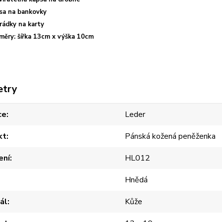
sa na bankovky
rádky na karty
měry: šířka 13cm x výška 10cm
etry
ce
Leder
kt
Pánská kožená peněženka
ení
HL012
Hnědá
ál
Kůže