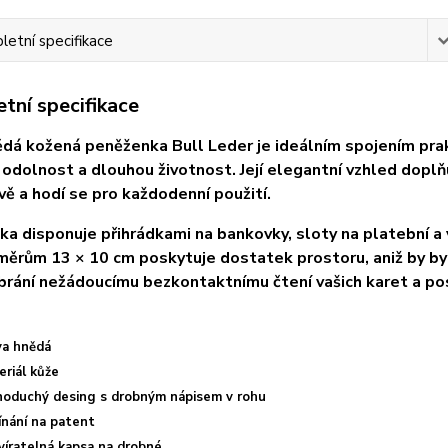
etní specifikace
tní specifikace
dá kožená peněženka Bull Leder je ideálním spojením prakt
odolnost a dlouhou životnost. Její elegantní vzhled doplňu
ě a hodí se pro každodenní použití.
a disponuje přihrádkami na bankovky, sloty na platební a 
měrům 13 × 10 cm poskytuje dostatek prostoru, aniž by byl
brání nežádoucímu bezkontaktnímu čtení vašich karet a pos
va hnědá
eriál kůže
noduchý desing s drobným nápisem v rohu
ínání na patent
víratelná kapsa na drobné