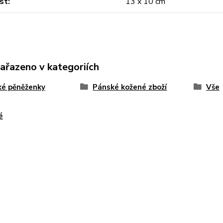
st
13 x 10 cm
zařazeno v kategoriích
ké pěněženky
Pánské kožené zboží
Vše
é