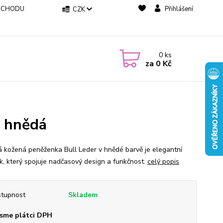
BCHODU
Přihlášení
CZK
0
ks
za
0 Kč
r hnědá
á kožená peněženka Bull Leder v hnědé barvě je elegantní
k, který spojuje nadčasový design a funkčnost.
celý popis
tupnost
Skladem
sme plátci DPH