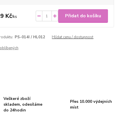
9 Kč
Přidat do košíku
/
ks
roduktu:
PS-014I / HL012
Hlídat cenu / dostupnost
oblíbených
Veškeré zboží
Přes 10.000 výdejních
skladem, odesíláme
míst
do 24hodin