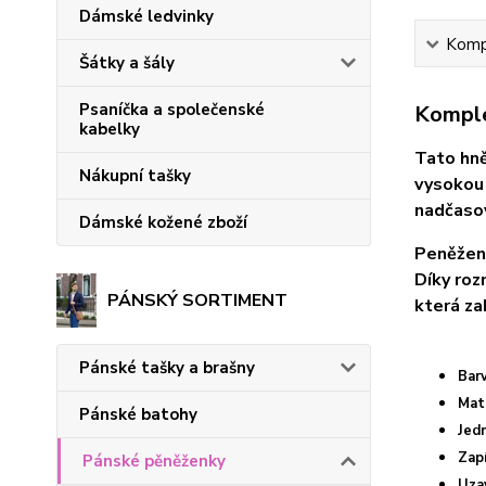
Dámské ledvinky
Kompl
Šátky a šály
Psaníčka a společenské
Komple
kabelky
Tato hně
Nákupní tašky
vysokou 
nadčasov
Dámské kožené zboží
Peněženk
Díky roz
PÁNSKÝ SORTIMENT
která za
Pánské tašky a brašny
Bar
Mat
Pánské batohy
Jed
Zap
Pánské pěněženky
Uza