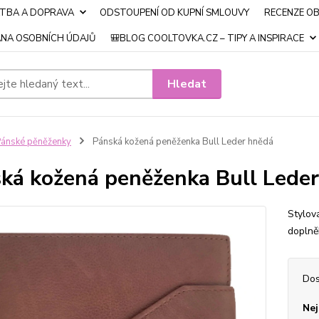
ATBA A DOPRAVA
ODSTOUPENÍ OD KUPNÍ SMLOUVY
RECENZE O
NA OSOBNÍCH ÚDAJŮ
🎒BLOG COOLTOVKA.CZ – TIPY A INSPIRACE
Hledat
ánské pěněženky
Pánská kožená peněženka Bull Leder hnědá
ká kožená peněženka Bull Lede
Stylov
doplně
Dos
Nej