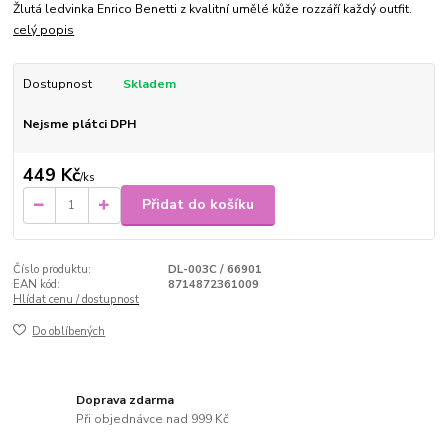
Žlutá ledvinka Enrico Benetti z kvalitní umělé kůže rozzáří každý outfit.
celý popis
Dostupnost
Skladem
Nejsme plátci DPH
449 Kč
/
ks
Přidat do košíku
Číslo produktu:
DL-003C / 66901
EAN kód:
8714872361009
Hlídat cenu / dostupnost
Do oblíbených
Doprava zdarma
Při objednávce nad 999 Kč