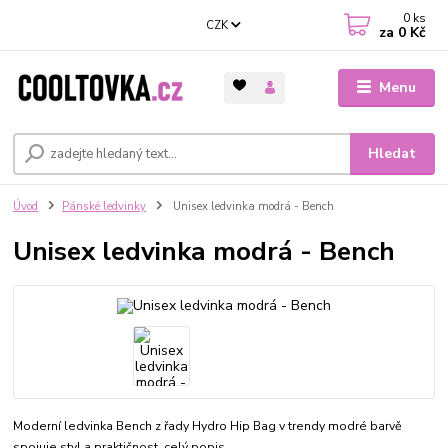
0
ks
CZK
za
0 Kč
Menu
Hledat
Úvod
Pánské ledvinky
Unisex ledvinka modrá - Bench
Unisex ledvinka modrá - Bench
Moderní ledvinka Bench z řady Hydro Hip Bag v trendy modré barvě
spojuje styl a praktičnost.
celý popis