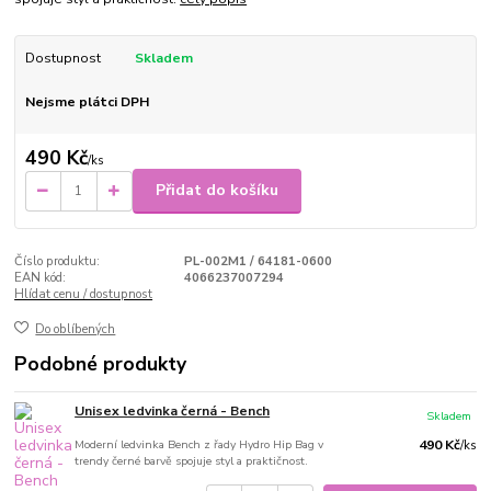
Dostupnost
Skladem
Nejsme plátci DPH
490 Kč
/
ks
Přidat do košíku
Číslo produktu:
PL-002M1 / 64181-0600
EAN kód:
4066237007294
Hlídat cenu / dostupnost
Do oblíbených
Podobné produkty
Unisex ledvinka černá - Bench
Skladem
Moderní ledvinka Bench z řady Hydro Hip Bag v
490 Kč
/
ks
trendy černé barvě spojuje styl a praktičnost.