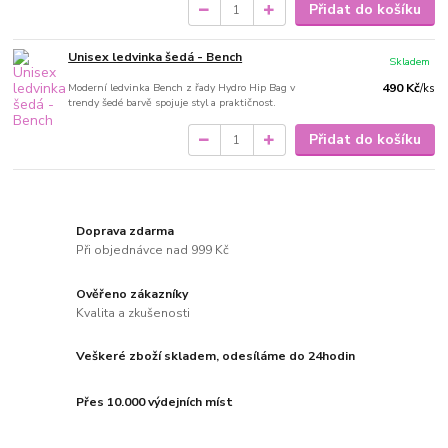
Přidat do košíku
Unisex ledvinka šedá - Bench
Skladem
Moderní ledvinka Bench z řady Hydro Hip Bag v
490 Kč
/
ks
trendy šedé barvě spojuje styl a praktičnost.
Přidat do košíku
Doprava zdarma
Při objednávce nad 999 Kč
Ověřeno zákazníky
Kvalita a zkušenosti
Veškeré zboží skladem, odesíláme do 24hodin
Přes 10.000 výdejních míst