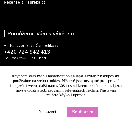
Recenze z Heureka.cz
Pomůžeme Vám s výběrem
Radka Dvořáková Čumpelíková
+420 724 942 413
Po - pá / 8:00 - 16:00 hod
info@cooltovka.cz
Abychom vám mohli nabídnout co nejlepší zážitek z nakupování,
používáme na webu cookies. Některé jsou nezbytné pro správné
fungování webu, další nám s Vaším souhlasem pomáhají s analýzou
návštěvnosti a zobrazováním relevantních reklam. Nastavení
můžete kdykoli upravit.
Upravit sběr cookies.
Souhlasím
Nastavení
Vytvořeno na
Eshop-rychle.cz