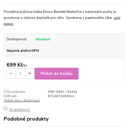
Proutěná plážová taška Enrico Benetti Marbella s barevnými pruhy je
prostorný a stylový doplněk pro léto. Vyrobena z papírového lýka.
celý
popis
Dostupnost
Skladem
Nejsme plátci DPH
699 Kč
/
ks
Přidat do košíku
Číslo produktu:
PRP-004C / 61001
EAN kód:
8714872403044
Hlídat cenu / dostupnost
Do oblíbených
Podobné produkty