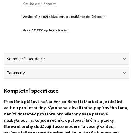
Kvalita a zkušenosti
Veškeré zboží skladem, odesíláme do 24hodin
Přes 10.000 výdejních míst
Kompletní specifikace
Parametry
Kompletní specifikace
Proutěná plážová taška Enrico Benetti Marbella je ideální
volbou pro letní dny. Vyrobena z kvalitního papírového lana,
nabízí dostatek prostoru pro všechny vaše plážové
nezbytnosti, jako jsou ručník, opalovací krém a plavky.
Barevné pruhy dodávají tašce moderní a veselý vzhled,
zatímco její prostorný design zajišťuje, že vše budete mít