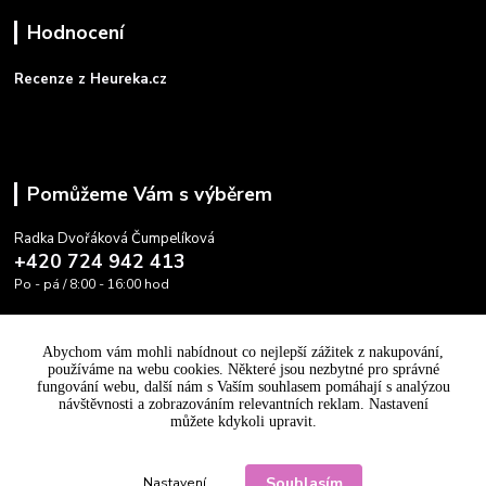
Hodnocení
Recenze z Heureka.cz
Pomůžeme Vám s výběrem
Radka Dvořáková Čumpelíková
+420 724 942 413
Po - pá / 8:00 - 16:00 hod
info@cooltovka.cz
Abychom vám mohli nabídnout co nejlepší zážitek z nakupování,
používáme na webu cookies. Některé jsou nezbytné pro správné
fungování webu, další nám s Vaším souhlasem pomáhají s analýzou
návštěvnosti a zobrazováním relevantních reklam. Nastavení
můžete kdykoli upravit.
Upravit sběr cookies.
Souhlasím
Nastavení