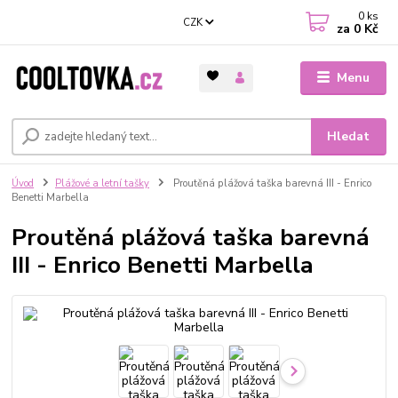
0
ks
CZK
za
0 Kč
Menu
Hledat
Úvod
Plážové a letní tašky
Proutěná plážová taška barevná III - Enrico
Benetti Marbella
Proutěná plážová taška barevná
III - Enrico Benetti Marbella