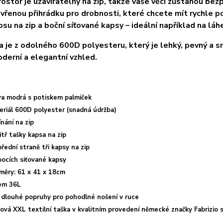
rostor je uzavíratelný na zip, takže vaše věci zůstanou be
evřenou přihrádku pro drobnosti, které chcete mít rychle po 
psu na zip a boční síťované kapsy – ideální například na lá
 je z odolného 600D polyesteru, který je lehký, pevný a s
derní a elegantní vzhled.
va modrá s potiskem palmiček
eriál 600D polyester (snadná údržba)
nání na zip
itř tašky kapsa na zip
řední straně tři kapsy na zip
bocích siťované kapsy
měry: 61 x 41 x 18cm
em 36L
 dlouhé popruhy pro pohodlné nošení v ruce
žová XXL textilní taška v kvalitním provedení německé značky Fabrizio