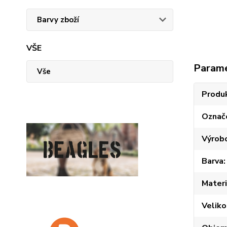
Barvy zboží
VŠE
Param
Vše
Produ
Označ
Výrob
Barva
Materi
Veliko