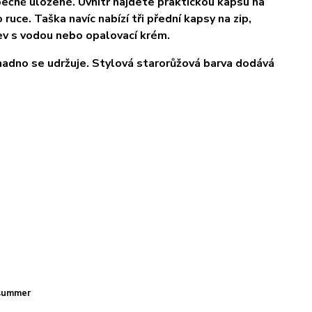
zpečně uložené. Uvnitř najdete praktickou kapsu na
ruce. Taška navíc nabízí tři přední kapsy na zip,
hev s vodou nebo opalovací krém.
nadno se udržuje. Stylová starorůžová barva dodává
 summer