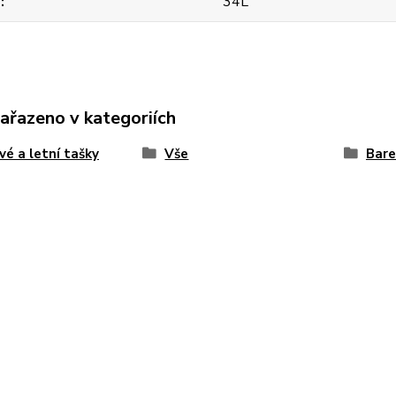
m
34L
zařazeno v kategoriích
vé a letní tašky
Vše
Bar