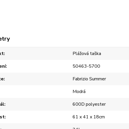
etry
kt
Plážová taška
ení
50463-5700
ce
Fabrizio Summer
Modrá
ál
600D polyester
st
61 x 41 x 18cm