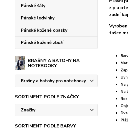
Hlavní p
Pánské šály
zip a ot
zadní ka
Pánské ledvinky
Vyrobena
Pánské kožené opasky
tašce mo
Pánské kožené zboží
Bar
BRAŠNY A BATOHY NA
Mat
NOTEBOOKY
Zapí
Uvn
Brašny a batohy pro notebooky
Na p
Na 
SORTIMENT PODLE ZNAČKY
Roz
Obj
Značky
Dva
Plá
SORTIMENT PODLE BARVY