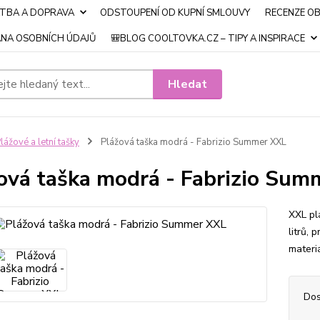
ATBA A DOPRAVA
ODSTOUPENÍ OD KUPNÍ SMLOUVY
RECENZE O
NA OSOBNÍCH ÚDAJŮ
🎒BLOG COOLTOVKA.CZ – TIPY A INSPIRACE
Hledat
lážové a letní tašky
Plážová taška modrá - Fabrizio Summer XXL
ová taška modrá - Fabrizio Sum
XXL pl
litrů, 
materi
Dos