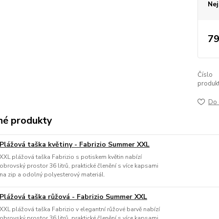
Nej
79
Číslo
produkt
Do 
é produkty
Plážová taška květiny - Fabrizio Summer XXL
XXL plážová taška Fabrizio s potiskem květin nabízí
obrovský prostor 36 litrů, praktické členění s více kapsami
na zip a odolný polyesterový materiál.
Plážová taška růžová - Fabrizio Summer XXL
XXL plážová taška Fabrizio v elegantní růžové barvě nabízí
obrovský prostor 36 litrů, praktické členění s více kapsami