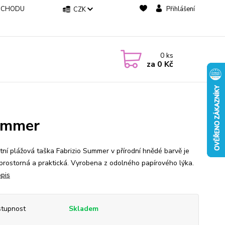
BCHODU
Přihlášení
CZK
0
ks
za
0 Kč
Summer
tní plážová taška Fabrizio Summer v přírodní hnědé barvě je
 prostorná a praktická. Vyrobena z odolného papírového lýka.
opis
tupnost
Skladem