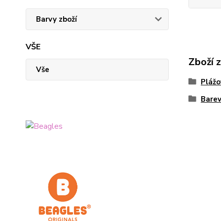
Barvy zboží
VŠE
Zboží 
Vše
Plážo
Bare