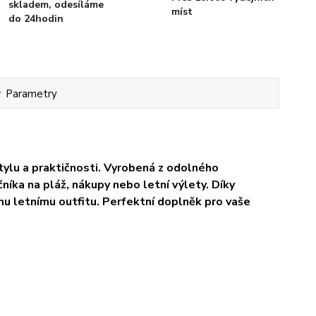
skladem, odesíláme
míst
do 24hodin
Parametry
ylu a praktičnosti. Vyrobená z odolného
čníka na pláž, nákupy nebo letní výlety. Díky
u letnímu outfitu. Perfektní doplněk pro vaše