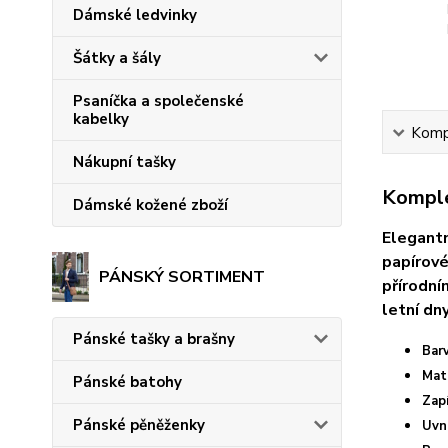
Dámské ledvinky
Šátky a šály
Psaníčka a společenské
kabelky
Kompl
Nákupní tašky
Komple
Dámské kožené zboží
Elegantn
papírové
PÁNSKÝ SORTIMENT
přírodní
letní dny
Pánské tašky a brašny
Bar
Mate
Pánské batohy
Zapí
Pánské pěněženky
Uvn