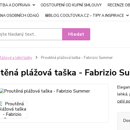
ATBA A DOPRAVA
ODSTOUPENÍ OD KUPNÍ SMLOUVY
RECENZE O
NA OSOBNÍCH ÚDAJŮ
🎒BLOG COOLTOVKA.CZ – TIPY A INSPIRACE
Hledat
lážové a letní tašky
Proutěná plážová taška - Fabrizio Summer
těná plážová taška - Fabrizio 
Elegan
lehká,
celý p
Dos