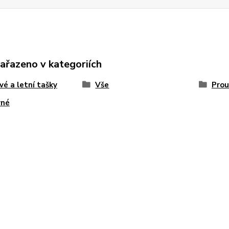
zařazeno v kategoriích
vé a letní tašky
Vše
Prou
vné