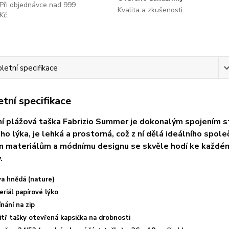
Při objednávce nad 999
Kvalita a zkušenosti
Kč
etní specifikace
tní specifikace
í plážová taška Fabrizio Summer je dokonalým spojením st
ho lýka, je lehká a prostorná, což z ní dělá ideálního spole
m materiálům a módnímu designu se skvěle hodí ke každém
.
va hnědá (nature)
riál papírové lýko
nání na zip
itř tašky otevřená kapsička na drobnosti