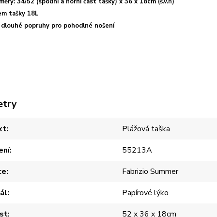
ěry: 34/52 (spodní a horní část tašky) x 36 x 18cm (š.v.h)
em tašky 18L
 dlouhé popruhy pro pohodlné nošení
etry
kt
Plážová taška
ení
55213A
ce
Fabrizio Summer
ál
Papírové lýko
st
52 x 36 x 18cm