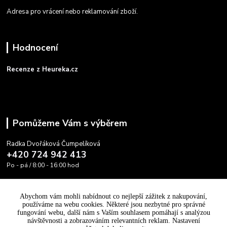
Adresa pro vrácení nebo reklamování zboží.
Hodnocení
Recenze z Heureka.cz
Pomůžeme Vám s výběrem
Radka Dvořáková Čumpelíková
+420 724 942 413
Po - pá / 8:00 - 16:00 hod
info@cooltovka.cz
Abychom vám mohli nabídnout co nejlepší zážitek z nakupování,
používáme na webu cookies. Některé jsou nezbytné pro správné
fungování webu, další nám s Vaším souhlasem pomáhají s analýzou
návštěvnosti a zobrazováním relevantních reklam. Nastavení