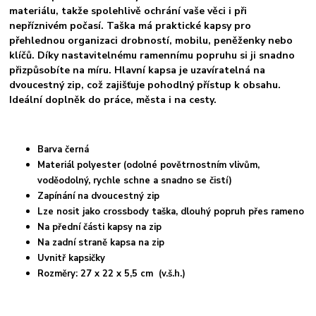
materiálu, takže spolehlivě ochrání vaše věci i při
nepříznivém počasí.
Taška má praktické kapsy pro
přehlednou organizaci drobností, mobilu, peněženky nebo
klíčů. Díky nastavitelnému ramennímu popruhu si ji snadno
přizpůsobíte na míru.
Hlavní kapsa je uzavíratelná na
dvoucestný zip, což zajišťuje pohodlný přístup k obsahu.
Ideální doplněk do práce, města i na cesty.
Barva černá
Materiál polyester (odolné povětrnostním vlivům,
voděodolný, rychle schne a snadno se čistí)
Zapínání na dvoucestný zip
Lze nosit jako crossbody taška, dlouhý popruh přes rameno
Na přední části kapsy na zip
Na zadní straně kapsa na zip
Uvnitř kapsičky
Rozměry: 27 x 22 x 5,5 cm (v.š.h.)