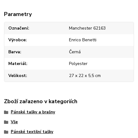
Parametry
Označení
Manchester 62163
Výrobce
Enrico Benetti
Barva
Černá
Materiál
Polyester
Velikost
27 x 22 x 5,5 cm
Zboží zařazeno v kategoriích
Pánské tašky a brašny
Vše
Pánské textilní tašky