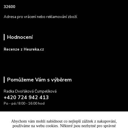
32600
Adresa pro vrácení nebo reklamování zboží.
Hodnocení
Recenze z Heureka.cz
Pomůžeme Vám s výběrem
Radka Dvořáková Čumpelíková
+420 724 942 413
Po - pá / 8:00 - 16:00 hod
info@cooltovka.cz
Abychom vám mohli nabídnout co nejlepší zážitek z nakupování,
používáme na webu cookies. Některé jsou nezbytné pro správné