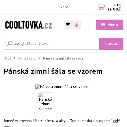
0
ks
CZK
za
0 Kč
Menu
Hledat
Úvod
Pánské šály
Pánská zimní šála se vzorem
Pánská zimní šála se vzorem
Jemně vzorovaná šála z kašmíru a akrylu. Teplá, měkká a elegantní.
celý
popis