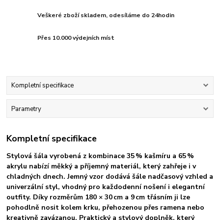
Veškeré zboží skladem, odesíláme do 24hodin
Přes 10.000 výdejních míst
Kompletní specifikace
Parametry
Kompletní specifikace
Stylová šála vyrobená z kombinace 35 % kašmíru a 65 %
akrylu nabízí měkký a příjemný materiál, který zahřeje i v
chladných dnech. Jemný vzor dodává šále nadčasový vzhled a
univerzální styl, vhodný pro každodenní nošení i elegantní
outfity. Díky rozměrům 180 × 30 cm a 9 cm třásním ji lze
pohodlně nosit kolem krku, přehozenou přes ramena nebo
kreativně zavázanou. Praktický a stylový doplněk, který