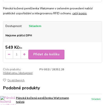
Pánská kožená peněženka Watzmann v zeleném provedení nabízí
praktické uspořádání a integrovanou RFID ochranu.
celý popis
Dostupnost
Skladem
Nejsme plátci DPH
549 Kč
/
ks
Přidat do košíku
Číslo produktu:
PV-002I / 26352.26
Hlídat cenu / dostupnost
Do oblíbených
Podobné produkty
Pánská kožená peněženka Watzmann
Skladem
hnědá