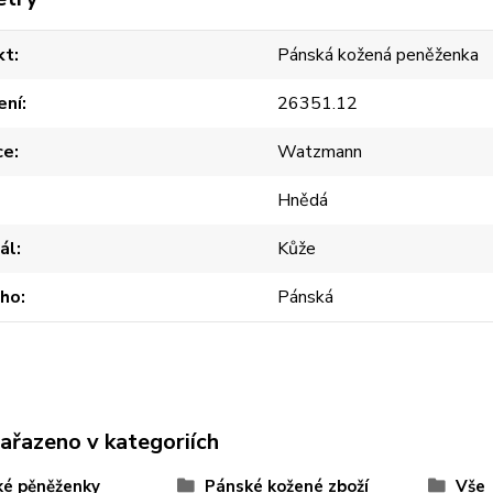
kt
Pánská kožená peněženka
ení
26351.12
ce
Watzmann
Hnědá
ál
Kůže
oho
Pánská
zařazeno v kategoriích
ké pěněženky
Pánské kožené zboží
Vše