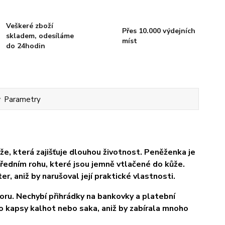
Veškeré zboží
Přes 10.000 výdejních
skladem, odesíláme
míst
do 24hodin
Parametry
e, která zajišťuje dlouhou životnost. Peněženka je
edním rohu, které jsou jemně vtlačené do kůže.
r, aniž by narušoval její praktické vlastnosti.
oru. Nechybí přihrádky na bankovky a platební
kapsy kalhot nebo saka, aniž by zabírala mnoho