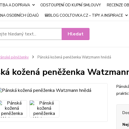
ATBA A DOPRAVA
ODSTOUPENÍ OD KUPNÍ SMLOUVY
RECENZE O
NA OSOBNÍCH ÚDAJŮ
🎒BLOG COOLTOVKA.CZ – TIPY A INSPIRACE
Hledat
ánské pěněženky
Pánská kožená peněženka Watzmann hnědá
ká kožená peněženka Watzman
Pánská
prakti
Dos
Nej