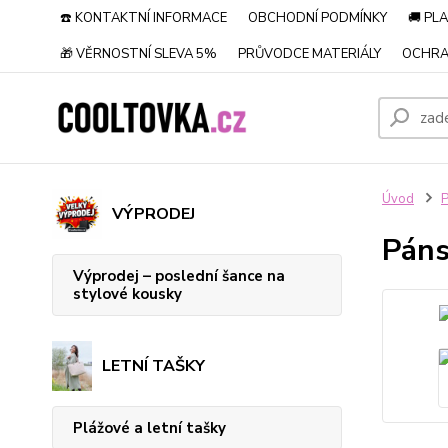
☎️ KONTAKTNÍ INFORMACE
OBCHODNÍ PODMÍNKY
🚚 PL
🎁 VĚRNOSTNÍ SLEVA 5%
PRŮVODCE MATERIÁLY
OCHRA
Úvod
P
VÝPRODEJ
Páns
Výprodej – poslední šance na
stylové kousky
LETNÍ TAŠKY
Plážové a letní tašky