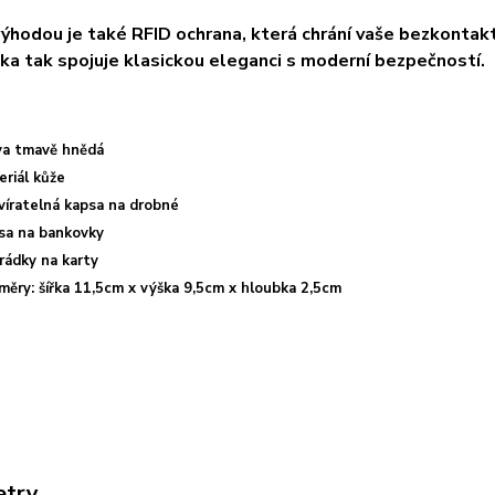
ýhodou je také RFID ochrana, která chrání vaše bezkontak
a tak spojuje klasickou eleganci s moderní bezpečností.
va tmavě hnědá
eriál kůže
víratelná kapsa na drobné
sa na bankovky
rádky na karty
měry: šířka 11,5cm x výška 9,5cm x hloubka 2,5cm
etry