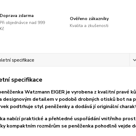
Doprava zdarma
Ověřeno zákazníky
Při objednávce nad 999
Kvalita a zkušenosti
Kč
etní specifikace
tní specifikace
eněženka Watzmann EIGER je vyrobena z kvalitní pravé kůž
 designovým detailem v podobě drobných otisků bot na př
vek podtrhuje styl peněženky a dodává jí originální charakte
a nabízí praktické a přehledné uspořádání vnitřního prost
íky kompaktním rozměrům se peněženka pohodlně vejde do 