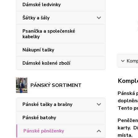
Dámské ledvinky
Šátky a šály
Psaníčka a společenské
kabelky
Nákupní tašky
Kompl
Dámské kožené zboží
Komple
PÁNSKÝ SORTIMENT
Pánská p
doplněna
Pánské tašky a brašny
Tento pr
Pánské batohy
Peněženk
karty. D
Pánské pěněženky
místa.