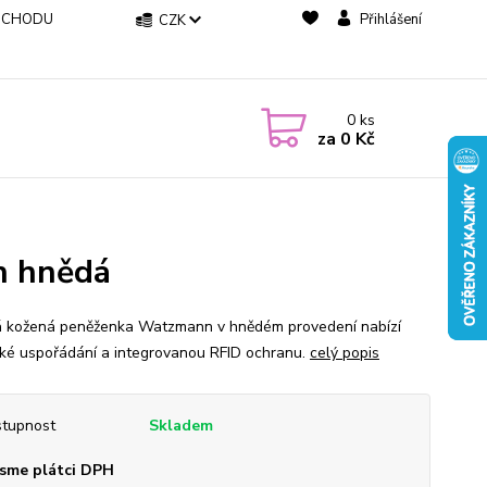
BCHODU
Přihlášení
CZK
0
ks
za
0 Kč
n hnědá
 kožená peněženka Watzmann v hnědém provedení nabízí
cké uspořádání a integrovanou RFID ochranu.
celý popis
tupnost
Skladem
sme plátci DPH