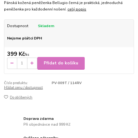
Pánská kožená peněženka Bellugio černá je praktická, jednoduchá
peněženka pro každodenní nošení.
celý popis
Dostupnost
Skladem
Nejsme plátci DPH
399 Kč
/
ks
Přidat do košíku
Číslo produktu:
PV-009T / 114RV
Hlídat cenu / dostupnost
Do oblíbených
Doprava zdarma
Při objednávce nad 999 Kč
Ověřeno zákazníky