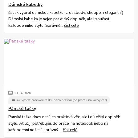
Dámské kabelky
👜 Jak vybrat dámskou kabelku (crossbody, shopper i elegantní)
Dámská kabelka je nejen praktický doplněk, ale i součást
každodenního stylu. Správně...
číst celé
13
.
04
.
2026
💼 Jak vybrat pánskou tašku nebo brašnu (do práce i na volný čas)
Pánské tašky
Pánská taška dnes není jen praktická věc, ale i důležitý doplněk
stylu. Ať už ji potřebuješ do práce, na notebook nebo na
každodenní nošení, správný ...
číst celé