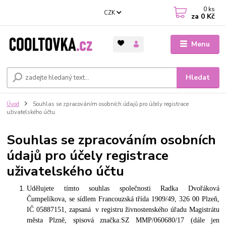
0
ks
CZK
za
0 Kč
Menu
Hledat
Úvod
Souhlas se zpracováním osobních údajů pro účely registrace
uživatelského účtu
Souhlas se zpracováním osobních
údajů pro účely registrace
uživatelského účtu
Udělujete tímto souhlas společnosti Radka
Dvořáková
Čumpelíkova, se sídlem Francouzská třída 1909/49, 326 00 Plzeň,
IČ 05887151, zapsaná v registru živnostenského úřadu Magistrátu
města Plzně, spisová značka:SZ MMP/060680/17 (dále jen