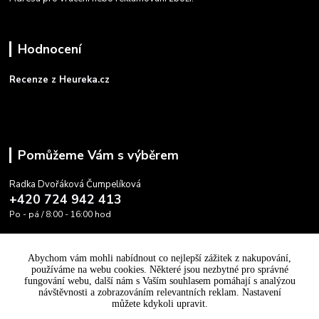
Hodnocení
Recenze z Heureka.cz
Pomůžeme Vám s výběrem
Radka Dvořáková Čumpelíková
+420 724 942 413
Po - pá / 8:00 - 16:00 hod
info@cooltovka.cz
Abychom vám mohli nabídnout co nejlepší zážitek z nakupování,
používáme na webu cookies. Některé jsou nezbytné pro správné
fungování webu, další nám s Vaším souhlasem pomáhají s analýzou
návštěvnosti a zobrazováním relevantních reklam. Nastavení
můžete kdykoli upravit.