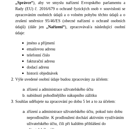
„Správce“
), aby ve smyslu nařízení Evropského parlamentu a
Rady (EU) č. 2016/679 o ochraně fyzických osob v souvislosti se
zpracováním osobních údajů a o volném pohybu těchto údajů a o
zrušení směrnice 95/46/ES (obecné nařízení o ochraně osobních
údajů) (dále jen
„Nařízení“
), zpracovával/a následující osobní
údaje:
jméno a příjmení
emailovou adresu
telefonní číslo
fakturační adresu
dodací adresu
historii objednávek
Výše uvedené osobní údaje budou zpracovány za účelem:
zřízení a administrace uživatelského účtu
nabídnutí pohodlnějšího nákupního zážitku
Souhlas udělujete na zpracování po dobu 5 let a to za účelem:
zřízení a administrace uživatelského účtu, pokud tuto dobu
neprodloužíte. K prodloužení dochází aktivním využíváním
uživatelského účtu, čili při každém přihlášení do