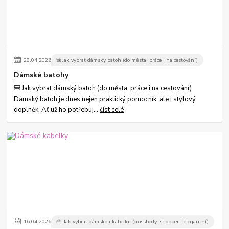
28
.
04
.
2026
🎒Jak vybrat dámský batoh (do města, práce i na cestování)
Dámské batohy
🎒 Jak vybrat dámský batoh (do města, práce i na cestování)
Dámský batoh je dnes nejen praktický pomocník, ale i stylový
doplněk. Ať už ho potřebuj...
číst celé
16
.
04
.
2026
👜 Jak vybrat dámskou kabelku (crossbody, shopper i elegantní)