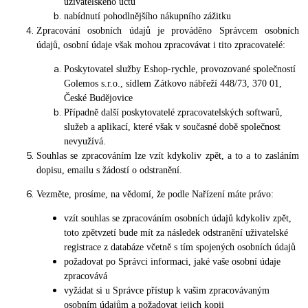
uživatelského účtu
nabídnutí pohodlnějšího nákupního zážitku
Zpracování osobních údajů je prováděno Správcem osobních
údajů, osobní údaje však mohou zpracovávat i tito zpracovatelé:
Poskytovatel služby Eshop-rychle, provozované společností
Golemos s.r.o., sídlem Zátkovo nábřeží 448/73, 370 01,
České Budějovice
Případně další poskytovatelé zpracovatelských softwarů,
služeb a aplikací, které však v současné době společnost
nevyužívá.
Souhlas se zpracováním lze vzít kdykoliv zpět, a to a to zasláním
dopisu, emailu s žádostí o odstranění.
Vezměte, prosíme, na vědomí, že podle Nařízení máte právo:
vzít souhlas se zpracováním osobních údajů kdykoliv zpět,
toto zpětvzetí bude mít za následek odstranění uživatelské
registrace z databáze včetně s tím spojených osobních údajů
požadovat po Správci informaci, jaké vaše osobní údaje
zpracovává
vyžádat si u Správce přístup k vašim zpracovávaným
osobním údajům a požadovat jejich kopii