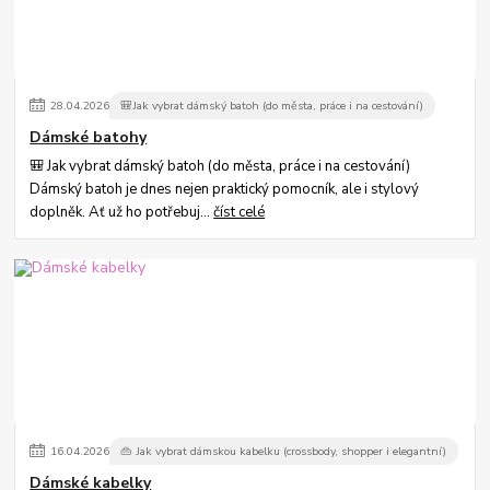
28
.
04
.
2026
🎒Jak vybrat dámský batoh (do města, práce i na cestování)
Dámské batohy
🎒 Jak vybrat dámský batoh (do města, práce i na cestování)
Dámský batoh je dnes nejen praktický pomocník, ale i stylový
doplněk. Ať už ho potřebuj...
číst celé
16
.
04
.
2026
👜 Jak vybrat dámskou kabelku (crossbody, shopper i elegantní)
Dámské kabelky