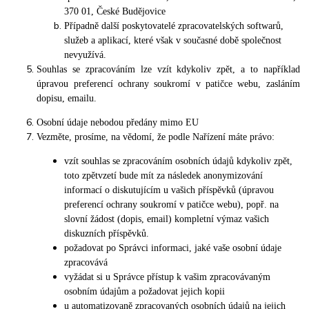
370 01, České Budějovice
Případně další poskytovatelé zpracovatelských softwarů,
služeb a aplikací, které však v současné době společnost
nevyužívá.
Souhlas se zpracováním lze vzít kdykoliv zpět, a to například
úpravou preferencí ochrany soukromí v patičce webu, zasláním
dopisu, emailu.
Osobní údaje nebodou předány mimo EU
Vezměte, prosíme, na vědomí, že podle Nařízení máte právo:
vzít souhlas se zpracováním osobních údajů kdykoliv zpět,
toto zpětvzetí bude mít za následek anonymizování
informací o diskutujícím u vašich příspěvků (úpravou
preferencí ochrany soukromí v patičce webu), popř. na
slovní žádost (dopis, email) kompletní výmaz vašich
diskuzních příspěvků.
požadovat po Správci informaci, jaké vaše osobní údaje
zpracovává
vyžádat si u Správce přístup k vašim zpracovávaným
osobním údajům a požadovat jejich kopii
u automatizovaně zpracovaných osobních údajů na jejich