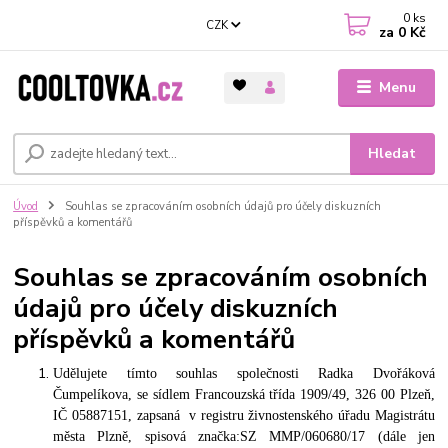
0
ks
CZK
za
0 Kč
Menu
Hledat
Úvod
Souhlas se zpracováním osobních údajů pro účely diskuzních
příspěvků a komentářů
Souhlas se zpracováním osobních
údajů pro účely diskuzních
příspěvků a komentářů
Udělujete tímto souhlas společnosti Radka
Dvořáková
Čumpelíkova, se sídlem Francouzská třída 1909/49, 326 00 Plzeň,
IČ 05887151, zapsaná v registru živnostenského úřadu Magistrátu
města Plzně, spisová značka:SZ MMP/060680/17 (dále jen