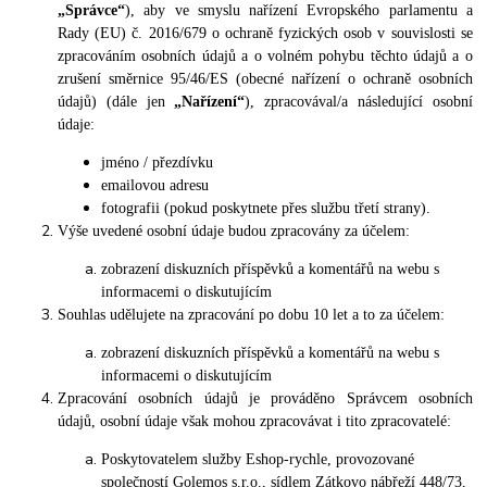
„Správce“
), aby ve smyslu nařízení Evropského parlamentu a
Rady (EU) č. 2016/679 o ochraně fyzických osob v souvislosti se
zpracováním osobních údajů a o volném pohybu těchto údajů a o
zrušení směrnice 95/46/ES (obecné nařízení o ochraně osobních
údajů) (dále jen
„Nařízení“
), zpracovával/a následující osobní
údaje:
jméno / přezdívku
emailovou adresu
fotografii (pokud poskytnete přes službu třetí strany).
Výše uvedené osobní údaje budou zpracovány za účelem:
zobrazení diskuzních příspěvků a komentářů na webu s
informacemi o diskutujícím
Souhlas udělujete na zpracování po dobu 10 let a to za účelem:
zobrazení diskuzních příspěvků a komentářů na webu s
informacemi o diskutujícím
Zpracování osobních údajů je prováděno Správcem osobních
údajů, osobní údaje však mohou zpracovávat i tito zpracovatelé:
Poskytovatelem služby Eshop-rychle, provozované
společností Golemos s.r.o., sídlem Zátkovo nábřeží 448/73,