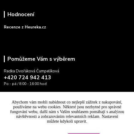
Hodnocení
Recenze z Heureka.cz
Pomůžeme Vám s výběrem
Radka Dvořáková Čumpelíková
+420 724 942 413
Po - pá / 8:00 - 16:00 hod
info@cooltovka.cz
Abychom vám mohli nabídnout co nejlepší zážitek z nakupování,
používáme na webu cookies. Některé jsou nezbytné pro správné
fungování webu, další nám s Vaším souhlasem pomáhají s analýzou
návštěvnosti a zobrazováním relevantních reklam. Nastavení
můžete kdykoli upravit.