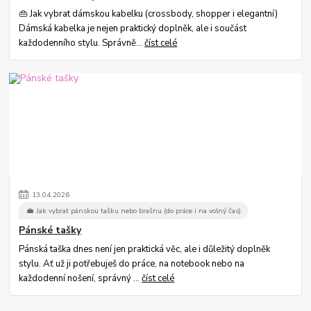
👜 Jak vybrat dámskou kabelku (crossbody, shopper i elegantní)
Dámská kabelka je nejen praktický doplněk, ale i součást
každodenního stylu. Správně...
číst celé
13
.
04
.
2026
💼 Jak vybrat pánskou tašku nebo brašnu (do práce i na volný čas)
Pánské tašky
Pánská taška dnes není jen praktická věc, ale i důležitý doplněk
stylu. Ať už ji potřebuješ do práce, na notebook nebo na
každodenní nošení, správný ...
číst celé