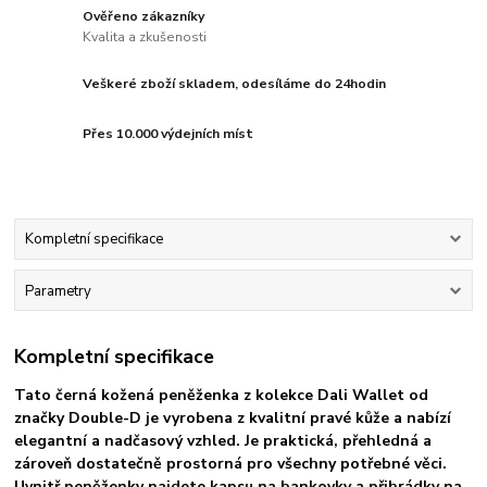
Ověřeno zákazníky
Kvalita a zkušenosti
Veškeré zboží skladem, odesíláme do 24hodin
Přes 10.000 výdejních míst
Kompletní specifikace
Parametry
Kompletní specifikace
Tato černá kožená peněženka z kolekce Dali Wallet od
značky Double-D je vyrobena z kvalitní pravé kůže a nabízí
elegantní a nadčasový vzhled. Je praktická, přehledná a
zároveň dostatečně prostorná pro všechny potřebné věci.
Uvnitř peněženky najdete kapsu na bankovky a přihrádky na