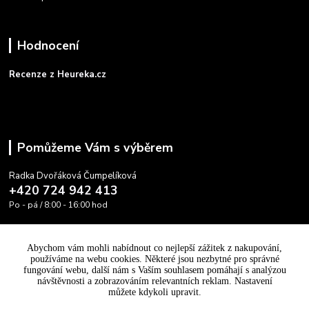
Hodnocení
Recenze z Heureka.cz
Pomůžeme Vám s výběrem
Radka Dvořáková Čumpelíková
+420 724 942 413
Po - pá / 8:00 - 16:00 hod
info@cooltovka.cz
Abychom vám mohli nabídnout co nejlepší zážitek z nakupování,
používáme na webu cookies. Některé jsou nezbytné pro správné
fungování webu, další nám s Vaším souhlasem pomáhají s analýzou
návštěvnosti a zobrazováním relevantních reklam. Nastavení
můžete kdykoli upravit.