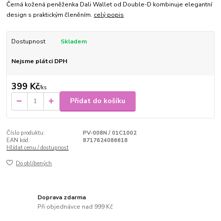
Černá kožená peněženka Dali Wallet od Double-D kombinuje elegantní
design s praktickým členěním.
celý popis
Dostupnost
Skladem
Nejsme plátci DPH
399 Kč
/
ks
Přidat do košíku
Číslo produktu:
PV-008N / 01C1002
EAN kód:
8717624086618
Hlídat cenu / dostupnost
Do oblíbených
Doprava zdarma
Při objednávce nad 999 Kč