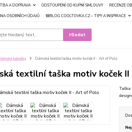
ATBA A DOPRAVA
ODSTOUPENÍ OD KUPNÍ SMLOUVY
RECENZE O
NA OSOBNÍCH ÚDAJŮ
🎒BLOG COOLTOVKA.CZ – TIPY A INSPIRACE
Hledat
ámské kabelky
Dámská textilní taška motiv koček II - Art of Polo
ká textilní taška motiv koček II 
Taška 
design
Dos
Nej