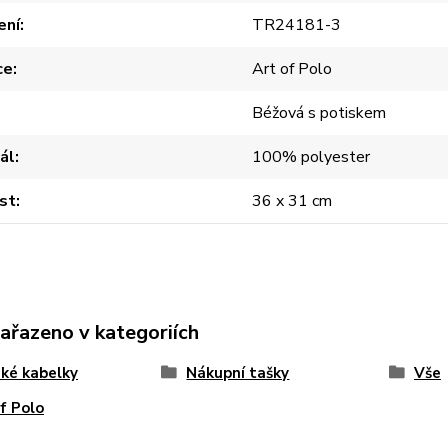
ení
TR24181-3
ce
Art of Polo
Béžová s potiskem
ál
100% polyester
st
36 x 31 cm
zařazeno v kategoriích
ké kabelky
Nákupní tašky
Vše
f Polo