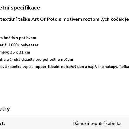
tní specifikace
extilní taška Art Of Polo s motivem roztomilých koček je 
va hnědá s potiskem
eriál 100% polyester
měry: 36 x 31 cm
há a široká držadla pro pohodlné nošení
lová kabelka typu shopper. Ideální na každý den a např. i na nákupy. Taška
etry
kt
Dámská textilní kabelka