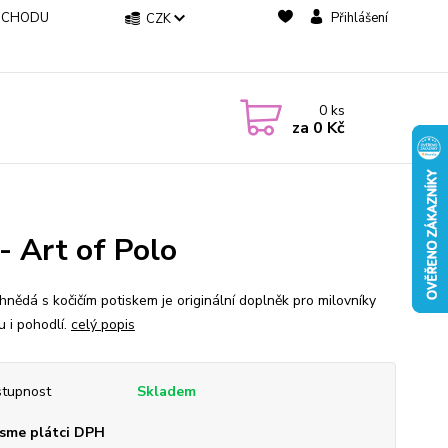
BCHODU
Přihlášení
CZK
0
ks
za
0 Kč
- Art of Polo
hnědá s kočičím potiskem je originální doplněk pro milovníky
u i pohodlí.
celý popis
tupnost
Skladem
sme plátci DPH