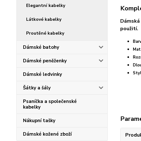
Elegantní kabelky
Komple
Látkové kabelky
Dámská t
použití.
Proutěné kabelky
Bar
Dámské batohy
Mat
Roz
Dámské peněženky
Dlou
S
ty
Dámské ledvinky
Šátky a šály
Psaníčka a společenské
kabelky
Param
Nákupní tašky
Dámské kožené zboží
Produ