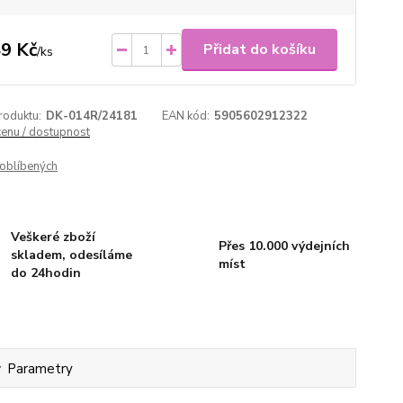
9 Kč
Přidat do košíku
/
ks
roduktu:
DK-014R/24181
EAN kód:
5905602912322
cenu / dostupnost
oblíbených
Veškeré zboží
Přes 10.000 výdejních
skladem, odesíláme
míst
do 24hodin
Parametry