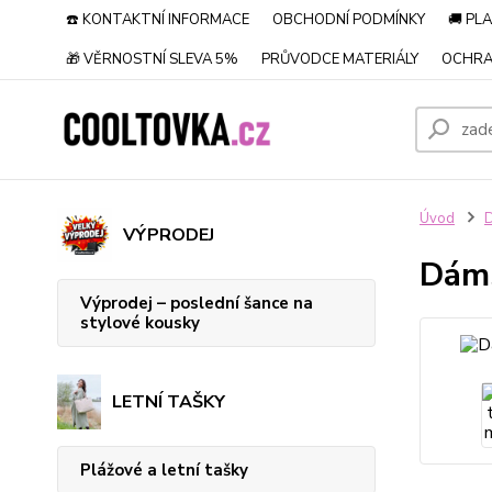
☎️ KONTAKTNÍ INFORMACE
OBCHODNÍ PODMÍNKY
🚚 PL
🎁 VĚRNOSTNÍ SLEVA 5%
PRŮVODCE MATERIÁLY
OCHRA
Úvod
D
VÝPRODEJ
Dáms
Výprodej – poslední šance na
stylové kousky
LETNÍ TAŠKY
Plážové a letní tašky