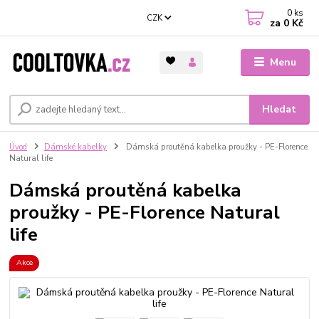
0
ks
CZK
za
0 Kč
Menu
Hledat
Úvod
Dámské kabelky
Dámská proutěná kabelka proužky - PE-Florence
Natural life
Dámská proutěná kabelka
proužky - PE-Florence Natural
life
Akce