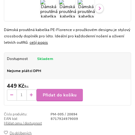
Dámská proutěná kabelka PE-Florence v proužkovém designu je stylový
crossbody doplněk pro léto. Ideální pro každodenní nošení a oživení
letních outfitů.
celý popis
Dostupnost
Skladem
Nejsme plátci DPH
449 Kč
/
ks
Přidat do košíku
Číslo produktu:
PM-005 / 20694
EAN kód:
8717924979009
Hlídat cenu / dostupnost
Do oblíbených