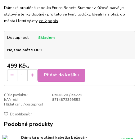
Dámská proutěná kabelka Enrico Benetti Summer v růžové barvě je
stylový a lehký doplněk pro léto ve tvaru lodičky. Ideální na pláž, do
města i letní výlety.
celý popis
Dostupnost
Skladem
Nejsme plátci DPH
499 Kč
/
ks
Přidat do košíku
Číslo produktu:
PM-002B / 66771
EAN kód:
8714872399552
Hlídat cenu / dostupnost
Do oblíbených
Podobné produkty
Dámská proutěná kabelka béžová -
Skladem