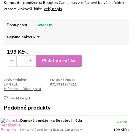
Kompaktní peněženka Beagles Camarinas v koňakové barvě s efektním
vzorem krokodýlí kůže.
celý popis
Dostupnost
Skladem
Nejsme plátci DPH
199 Kč
/
ks
Přidat do košíku
Číslo produktu:
EN-047 / 20019
EAN kód:
8717924954211
Hlídat cenu / dostupnost
Do oblíbených
Podobné produkty
Dámská peněženka Beagles hnědá
Skladem
Kompaktní peněženka Beagles Camarinas v
199 Kč
/
ks