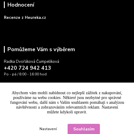
Hodnocení
Recenze z Heureka.cz
Pomůžeme Vám s výběrem
Radka Dvořáková Čumpelíková
+420 724 942 413
Po - pá / 8:00 - 16:00 hod
info@cooltovka.cz
Abychom vám mohli nabídnout co nejlepší zážitek z nakupování,
používáme na webu cookies. Některé jsou nezbytné pro správné
fungování webu, další nám s Vaším souhlasem pomáhají s analýzou
návštěvnosti a zobrazováním relevantních reklam. Nastavení
můžete kdykoli upravit.
Upravit sběr cookies.
Souhlasím
Nastavení