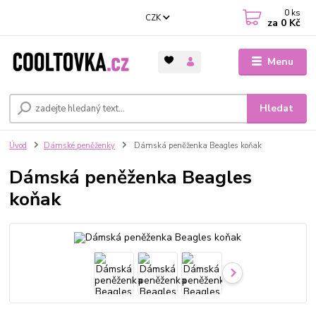
0
ks
CZK
za
0 Kč
Menu
Hledat
Úvod
Dámské peněženky
Dámská peněženka Beagles koňak
Dámská peněženka Beagles
koňak