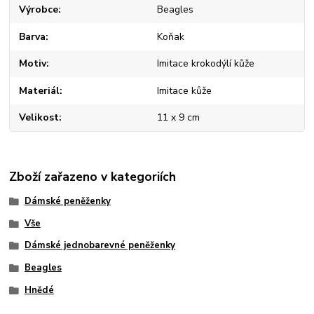
Výrobce
Beagles
Barva
Koňak
Motiv
Imitace krokodýlí kůže
Materiál
Imitace kůže
Velikost
11 x 9 cm
Zboží zařazeno v kategoriích
Dámské peněženky
Vše
Dámské jednobarevné peněženky
Beagles
Hnědé