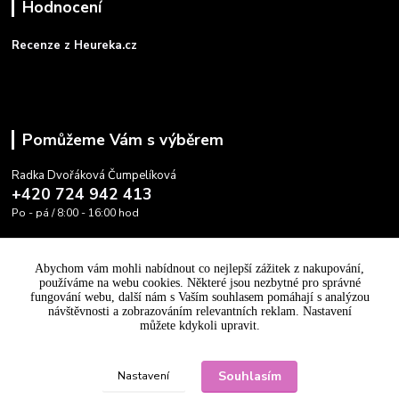
Hodnocení
Recenze z Heureka.cz
Pomůžeme Vám s výběrem
Radka Dvořáková Čumpelíková
+420 724 942 413
Po - pá / 8:00 - 16:00 hod
info@cooltovka.cz
Abychom vám mohli nabídnout co nejlepší zážitek z nakupování,
používáme na webu cookies. Některé jsou nezbytné pro správné
fungování webu, další nám s Vaším souhlasem pomáhají s analýzou
návštěvnosti a zobrazováním relevantních reklam. Nastavení
můžete kdykoli upravit.
Upravit sběr cookies.
Souhlasím
Nastavení