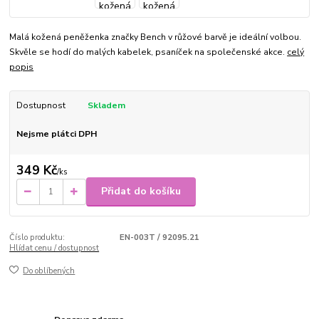
Malá kožená peněženka značky Bench v růžové barvě je ideální volbou.
Skvěle se hodí do malých kabelek, psaníček na společenské akce.
celý
popis
Dostupnost
Skladem
Nejsme plátci DPH
349 Kč
/
ks
Přidat do košíku
Číslo produktu:
EN-003T / 92095.21
Hlídat cenu / dostupnost
Do oblíbených