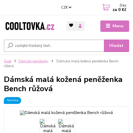
0
ks
CZK
za
0 Kč
Menu
Hledat
Úvod
Dámské peněženky
Dámská malá kožená peněženka Bench
růžová
Dámská malá kožená peněženka
Bench růžová
Novinka