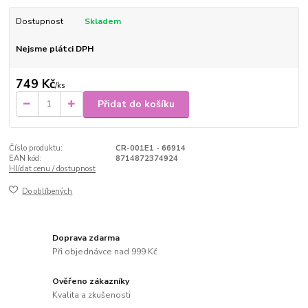
Dostupnost
Skladem
Nejsme plátci DPH
749 Kč
/
ks
Přidat do košíku
Číslo produktu:
CR-001E1 - 66914
EAN kód:
8714872374924
Hlídat cenu / dostupnost
Do oblíbených
Doprava zdarma
Při objednávce nad 999 Kč
Ověřeno zákazníky
Kvalita a zkušenosti