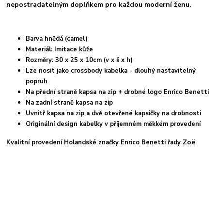
nepostradatelným doplňkem pro každou moderní ženu.
Barva hnědá (camel)
Materiál: Imitace kůže
Rozměry: 30 x 25 x 10cm (v x š x h)
Lze nosit jako crossbody kabelka - dlouhý nastavitelný
popruh
Na přední straně kapsa na zip + drobné logo Enrico Benetti
Na zadní straně kapsa na zip
Uvnitř kapsa na zip a dvě otevřené kapsičky na drobnosti
Originální design kabelky v příjemném měkkém provedení
Zoë
Kvalitní provedení Holandské značky Enrico Benetti řady