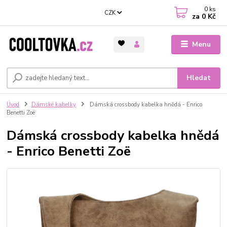
0
ks
CZK
za
0 Kč
Menu
Hledat
Úvod
Dámské kabelky
Dámská crossbody kabelka hnědá - Enrico
Benetti Zoë
Dámská crossbody kabelka hnědá
- Enrico Benetti Zoë