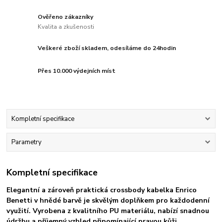
Ověřeno zákazníky
Kvalita a zkušenosti
Veškeré zboží skladem, odesíláme do 24hodin
Přes 10.000 výdejních míst
Kompletní specifikace
Parametry
Kompletní specifikace
Elegantní a zároveň praktická crossbody kabelka
Enrico
Benetti v hnědé barvě
je skvělým doplňkem pro každodenní
využití. Vyrobena z kvalitního PU materiálu, nabízí snadnou
údržbu a příjemný vzhled připomínající pravou kůži.