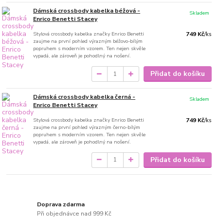
Dámská crossbody kabelka béžová -
Skladem
Enrico Benetti Stacey
Stylová crossbody kabelka značky Enrico Benetti
749 Kč
/
ks
zaujme na první pohled výrazným béžovo-bílým
popruhem s moderním vzorem. Ten nejen skvěle
vypadá, ale zároveň je pohodlný na nošení.
Přidat do košíku
Dámská crossbody kabelka černá -
Skladem
Enrico Benetti Stacey
Stylová crossbody kabelka značky Enrico Benetti
749 Kč
/
ks
zaujme na první pohled výrazným černo-bílým
popruhem s moderním vzorem. Ten nejen skvěle
vypadá, ale zároveň je pohodlný na nošení.
Přidat do košíku
Doprava zdarma
Při objednávce nad 999 Kč