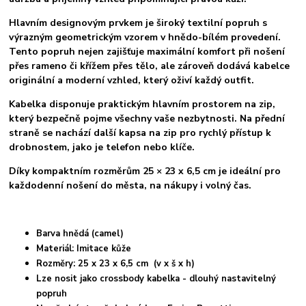
Hlavním designovým prvkem je široký textilní popruh s
výrazným geometrickým vzorem v hnědo-bílém provedení.
Tento popruh nejen zajišťuje maximální komfort při nošení
přes rameno či křížem přes tělo, ale zároveň dodává kabelce
originální a moderní vzhled, který oživí každý outfit.
Kabelka disponuje praktickým hlavním prostorem na zip,
který bezpečně pojme všechny vaše nezbytnosti. Na přední
straně se nachází další kapsa na zip pro rychlý přístup k
drobnostem, jako je telefon nebo klíče.
Díky kompaktním rozměrům 25 × 23 x 6,5 cm je ideální pro
každodenní nošení do města, na nákupy i volný čas.
Barva hnědá (camel)
Materiál: Imitace kůže
Rozměry: 25 x 23 x 6,5 cm (v x š x h)
Lze nosit jako crossbody kabelka - dlouhý nastavitelný
popruh