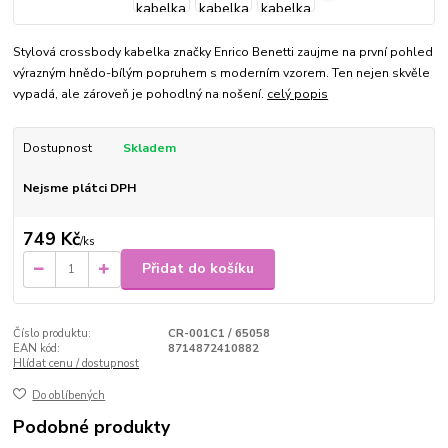
Stylová crossbody kabelka značky Enrico Benetti zaujme na první pohled
výrazným hnědo-bílým popruhem s moderním vzorem. Ten nejen skvěle
vypadá, ale zároveň je pohodlný na nošení.
celý popis
Dostupnost
Skladem
Nejsme plátci DPH
749 Kč
/
ks
Přidat do košíku
Číslo produktu:
CR-001C1 / 65058
EAN kód:
8714872410882
Hlídat cenu / dostupnost
Do oblíbených
Podobné produkty