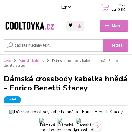
0
ks
CZK
za
0 Kč
Menu
Hledat
Úvod
Dámské kabelky
Dámská crossbody kabelka hnědá - Enrico
Benetti Stacey
Dámská crossbody kabelka hnědá
- Enrico Benetti Stacey
Novinka