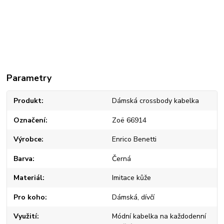
Parametry
Produkt
Dámská crossbody kabelka
Označení
Zoë 66914
Výrobce
Enrico Benetti
Barva
Černá
Materiál
Imitace kůže
Pro koho
Dámská, dívčí
Využití
Módní kabelka na každodenní