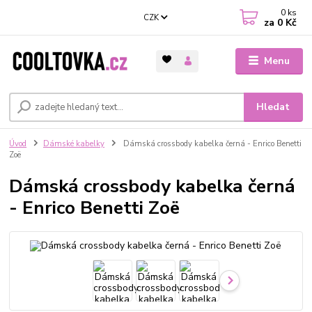
0
ks
CZK
za
0 Kč
Menu
Hledat
Úvod
Dámské kabelky
Dámská crossbody kabelka černá - Enrico Benetti
Zoë
Dámská crossbody kabelka černá
- Enrico Benetti Zoë