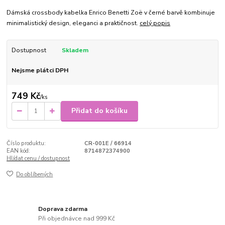
Dámská crossbody kabelka Enrico Benetti Zoë v černé barvě kombinuje
minimalistický design, eleganci a praktičnost.
celý popis
Dostupnost
Skladem
Nejsme plátci DPH
749 Kč
/
ks
Přidat do košíku
Číslo produktu:
CR-001E / 66914
EAN kód:
8714872374900
Hlídat cenu / dostupnost
Do oblíbených
Doprava zdarma
Při objednávce nad 999 Kč