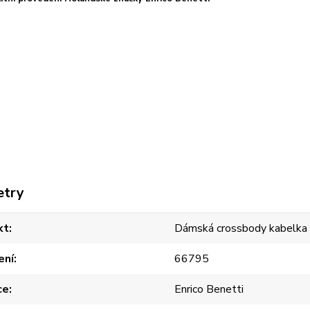
etry
kt
Dámská crossbody kabelka
ení
66795
ce
Enrico Benetti