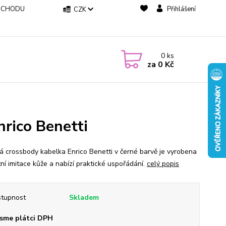
BCHODU
Přihlášení
CZK
0
ks
za
0 Kč
rico Benetti
 crossbody kabelka Enrico Benetti v černé barvě je vyrobena
tní imitace kůže a nabízí praktické uspořádání.
celý popis
tupnost
Skladem
sme plátci DPH