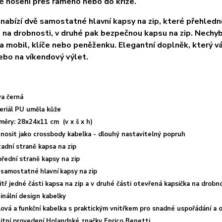
 nošení přes rameno nebo do kříže.
nabízí dvě samostatné hlavní kapsy na zip, které přehledně
 na drobnosti, v druhé pak bezpečnou kapsu na zip. Nechybí 
na mobil, klíče nebo peněženku. Elegantní doplněk, který v
ebo na víkendový výlet.
va černá
eriál PU uměla kůže
měry: 28x24x
11
cm (v x š x h)
 nosit jako crossbody kabelka - dlouhý nastavitelný popruh
adní straně kapsa na zip
řední straně kapsy na zip
 samostatné hlavní kapsy na zip
tř jedné části kapsa na zip a v druhé části otevřená kapsička na drobn
inální design kabelky
lová a funkční kabelka s praktickým vnitřkem pro snadné uspořádání a 
litní provedení Holandské značky Enrico Benetti