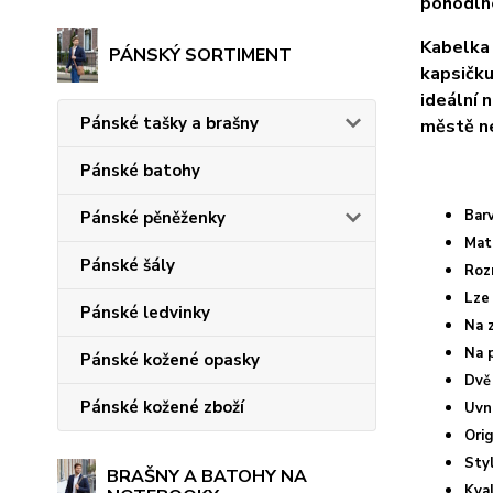
pohodlné
Kabelka 
PÁNSKÝ SORTIMENT
kapsičku
ideální 
Pánské tašky a brašny
městě n
Pánské batohy
Bar
Pánské pěněženky
Mat
Pánské šály
Roz
Lze
Pánské ledvinky
Na z
Na p
Pánské kožené opasky
Dvě
Pánské kožené zboží
Uvni
Orig
Sty
BRAŠNY A BATOHY NA
Kva