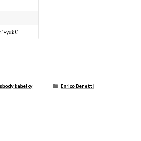
 využití
sbody kabelky
Enrico Benetti