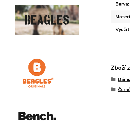
Barva
Materi
Využit
Zboží 
Dáms
Čern