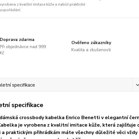
vyrobena z kvalitní imitace kůže a nabízí praktické
uspořádání.
Doprava zdarma
Ověřeno zákazníky
Při objednávce nad 999
Kvalita a zkušenosti
Kč
etní specifikace
tní specifikace
dámská crossbody kabelka Enrico Benetti v elegantní čer
Kabelka je vyrobena z kvalitní imitace kůže, která zajišťuj
i a praktickým přihrádkám máte všechny důležité věci vžd