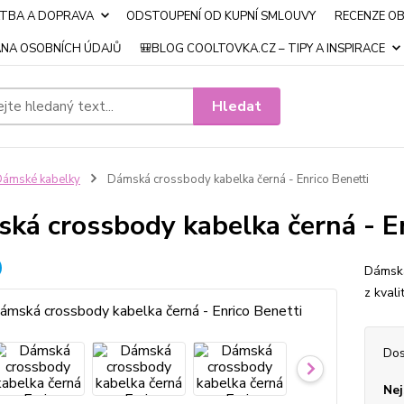
ATBA A DOPRAVA
ODSTOUPENÍ OD KUPNÍ SMLOUVY
RECENZE O
NA OSOBNÍCH ÚDAJŮ
🎒BLOG COOLTOVKA.CZ – TIPY A INSPIRACE
Hledat
ámské kabelky
Dámská crossbody kabelka černá - Enrico Benetti
ká crossbody kabelka černá - En
Dámská
z kvali
Dos
Nej