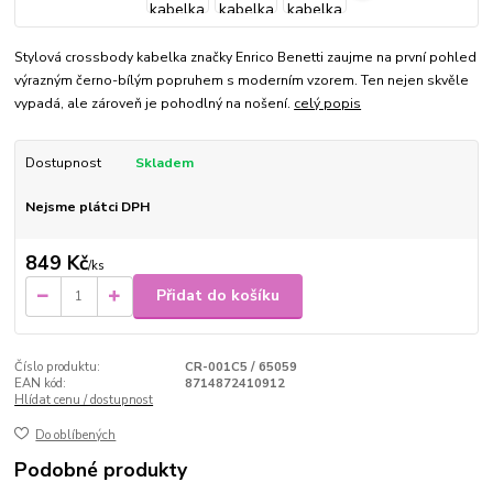
Stylová crossbody kabelka značky Enrico Benetti zaujme na první pohled
výrazným černo-bílým popruhem s moderním vzorem. Ten nejen skvěle
vypadá, ale zároveň je pohodlný na nošení.
celý popis
Dostupnost
Skladem
Nejsme plátci DPH
849 Kč
/
ks
Přidat do košíku
Číslo produktu:
CR-001C5 / 65059
EAN kód:
8714872410912
Hlídat cenu / dostupnost
Do oblíbených
Podobné produkty