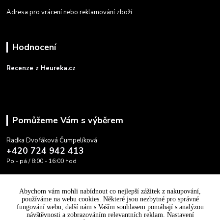
Adresa pro vrácení nebo reklamování zboží.
Hodnocení
Recenze z Heureka.cz
Pomůžeme Vám s výběrem
Radka Dvořáková Čumpelíková
+420 724 942 413
Po - pá / 8:00 - 16:00 hod
info@cooltovka.cz
Abychom vám mohli nabídnout co nejlepší zážitek z nakupování,
používáme na webu cookies. Některé jsou nezbytné pro správné
fungování webu, další nám s Vaším souhlasem pomáhají s analýzou
návštěvnosti a zobrazováním relevantních reklam. Nastavení