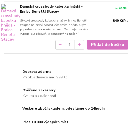
Dámská crossbody kabelka hnědá -
Skladem
Enrico Benetti Stacey
Stylová crossbody kabelka značky Enrico Benetti
849 Kč
/
ks
zaujme na první pohled výrazným hnědo-bílým
popruhem s moderním vzorem. Ten nejen skvěle
vypadá, ale zároveň je pohodlný na nošení.
Přidat do košíku
Doprava zdarma
Při objednávce nad 999 Kč
Ověřeno zákazníky
Kvalita a zkušenosti
Veškeré zboží skladem, odesíláme do 24hodin
Přes 10.000 výdejních míst