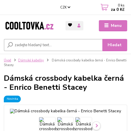
0
ks
CZK
za
0 Kč
Menu
Hledat
Úvod
Dámské kabelky
Dámská crossbody kabelka černá - Enrico Benetti
Stacey
Dámská crossbody kabelka černá
- Enrico Benetti Stacey
Novinka