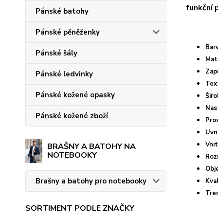
funkční 
Pánské batohy
Pánské pěněženky
Bar
Pánské šály
Mate
Zapí
Pánské ledvinky
Text
Pánské kožené opasky
Šir
Nas
Pánské kožené zboží
Pro
Uvni
Vni
BRAŠNY A BATOHY NA
NOTEBOOKY
Rozm
Obj
Brašny a batohy pro notebooky
Kval
Tre
SORTIMENT PODLE ZNAČKY