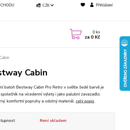
BCHODU
Přihlášení
CZK
0
ks
za
0 Kč
 Cabin
estway Cabin
ní batoh Bestway Cabin Pro Retro v světle šedé barvě je
 společník na vícedenní výlety i jako palubní zavazadlo.
rný, komfortní popruhy a odolný materiál.
celý popis
tupnost
Není skladem