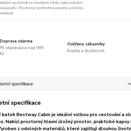
ideální společník na vícedenní výlety i jako palubní
zavazadlo. Prostorný, komfortní popruhy a odolný
materiál.
Doprava zdarma
Ověřeno zákazníky
Při objednávce nad 999
Kvalita a zkušenosti
Kč
etní specifikace
tní specifikace
 batoh Bestway Cabin je ideální volbou pro cestování a víc
o. Nabízí prostorný hlavní úložný prostor, praktické kaps
Vyroben z odolných materiálů, které zajišťují dlouhou život