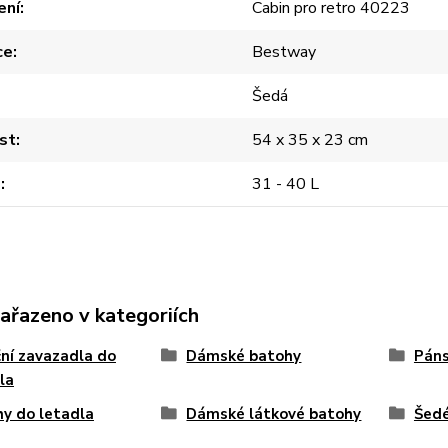
ení
Cabin pro retro 40223
ce
Bestway
Šedá
st
54 x 35 x 23 cm
m
31 - 40 L
zařazeno v kategoriích
ční zavazadla do
Dámské batohy
Páns
la
y do letadla
Dámské látkové batohy
Šed