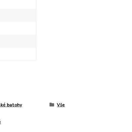
ké batohy
Vše
é