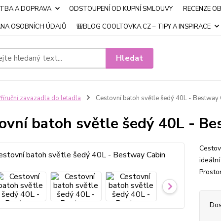
ATBA A DOPRAVA
ODSTOUPENÍ OD KUPNÍ SMLOUVY
RECENZE O
NA OSOBNÍCH ÚDAJŮ
🎒BLOG COOLTOVKA.CZ – TIPY A INSPIRACE
Hledat
říruční zavazadla do letadla
Cestovní batoh světle šedý 40L - Bestway
ovní batoh světle šedý 40L - B
Cestov
ideální
Prosto
Dos