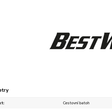
etry
kt
Cestovní batoh