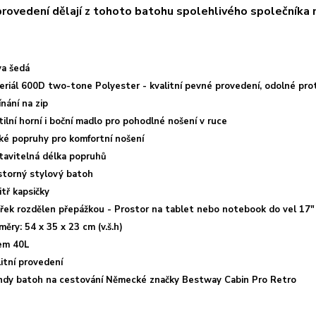
provedení dělají z tohoto batohu spolehlivého společníka 
va šedá
riál 600D two-tone Polyester - kvalitní pevné provedení, odolné proti
nání na zip
ilní horní i boční madlo pro pohodlné nošení v ruce
oké popruhy pro komfortní nošení
tavitelná délka popruhů
storný stylový batoh
tř kapsičky
třek rozdělen přepážkou -
Prostor na tablet nebo notebook do vel 17"
ěry: 54 x 35 x 23 cm (v.š.h)
em 40L
itní provedení
ndy batoh na cestování Německé značky Bestway Cabin Pro Retro