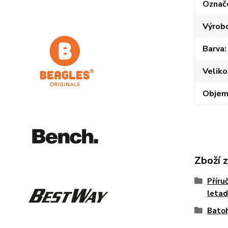
Označ
Výrob
Barva
Veliko
Obje
Zboží 
Příru
letad
Batoh