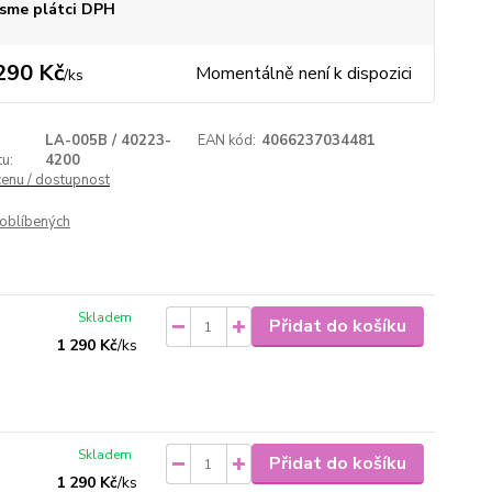
sme plátci DPH
290 Kč
Momentálně není k dispozici
/
ks
LA-005B / 40223-
EAN kód:
4066237034481
u:
4200
cenu / dostupnost
oblíbených
Skladem
Přidat do košíku
1 290 Kč
/
ks
Skladem
Přidat do košíku
1 290 Kč
/
ks