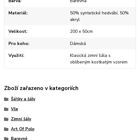
Barva
Barevná
Materiál
50% syntetické hedvábí, 50%
akryl
Velikost
200 x 50cm
Pro koho
Dámská
Využití
Klasická zimní šála s
oblíbeným kostkatým vzorem
Zboží zařazeno v kategoriích
Šátky a šály
Vše
Zimní šály
Art Of Polo
Barevné