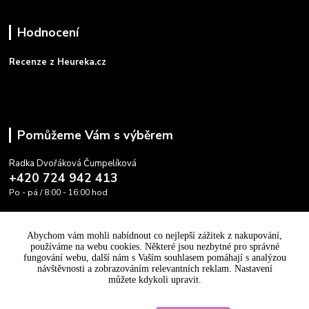
Hodnocení
Recenze z Heureka.cz
Pomůžeme Vám s výběrem
Radka Dvořáková Čumpelíková
+420 724 942 413
Po - pá / 8:00 - 16:00 hod
info@cooltovka.cz
Abychom vám mohli nabídnout co nejlepší zážitek z nakupování,
používáme na webu cookies. Některé jsou nezbytné pro správné
fungování webu, další nám s Vaším souhlasem pomáhají s analýzou
návštěvnosti a zobrazováním relevantních reklam. Nastavení
můžete kdykoli upravit.