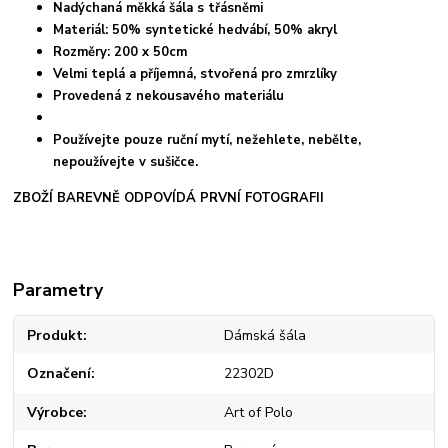
Nadýchaná měkká šála s třásněmi
Materiál: 50% syntetické hedvábí, 50% akryl
Rozměry: 200 x 50cm
Velmi teplá a příjemná, stvořená pro zmrzlíky
Provedená z nekousavého materiálu
Používejte pouze ruční mytí, nežehlete, nebělte,
nepoužívejte v sušičce.
ZBOŽÍ BAREVNĚ ODPOVÍDÁ PRVNÍ FOTOGRAFII
Parametry
Produkt
Dámská šála
Označení
22302D
Výrobce
Art of Polo