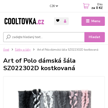
0
ks
CZK
za
0 Kč
Menu
Hledat
Úvod
Šátky a šály
Art of Polo dámská šála SZ022302D kostkovaná
Art of Polo dámská šála
SZ022302D kostkovaná