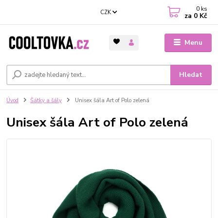
0
ks
CZK
za
0 Kč
Menu
Hledat
Úvod
Šátky a šály
Unisex šála Art of Polo zelená
Unisex šála Art of Polo zelená