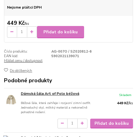
Nejsme plátci DPH
449 Kč
/
ks
Přidat do košíku
Číslo produktu:
AG-007O / SZ020812-6
EAN kód:
5902021139071
Hlídat cenu / dostupnost
Do oblíbených
Podobné produkty
Dámská šála Art of Polo béžová
Skladem
Béžová šála, která zahřeje i rozjasní zimní outfit.
449 Kč
/
ks
Jednoduchý styl, měkký materiál a nekonečně
pohodlné nošení.
Přidat do košíku