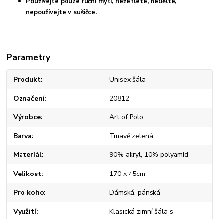
Používejte pouze ruční mytí, nežehlete, nebělte,
nepoužívejte v sušičce.
Parametry
Produkt
Unisex šála
Označení
20812
Výrobce
Art of Polo
Barva
Tmavě zelená
Materiál
90% akryl, 10% polyamid
Velikost
170 x 45cm
Pro koho
Dámská, pánská
Využití
Klasická zimní šála s