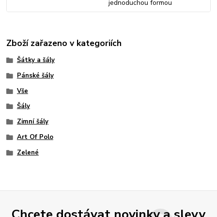
jednoduchou formou
Zboží zařazeno v kategoriích
Šátky a šály
Pánské šály
Vše
Šály
Zimní šály
Art Of Polo
Zelené
Chcete dostávat novinky a slevy