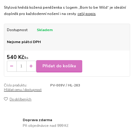
Stylová hnědá kožená peněženka s logem „Born to be Wild“ je ideální
doplněk pro každodenní nošení i na cesty.
celý popis
Dostupnost
Skladem
Nejsme plátci DPH
540 Kč
/
ks
Přidat do košíku
Číslo produktu:
PV-009V / HL-263
Hlídat cenu / dostupnost
Do oblíbených
Doprava zdarma
Při objednávce nad 999 Kč