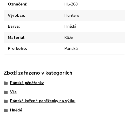
Označení
HL-263
Výrobce
Hunters
Barva
Hnědá
Materiál
Kůže
Pro koho
Pánská
Zboží zařazeno v kategoriích
Pánské pěněženky
Vše
Pánské kožené peněženky na výšku
Hnědé