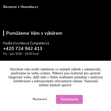
Recenze z Heureka.cz
Pomůžeme Vám s výběrem
Radka Dvořáková Čumpelíková
+420 724 942 413
Po - pá / 8:00 - 16:00 hod
info@cooltovka.cz
Abychom vám mohli nabídnout co nejlepší zážitek z nakupování,
používáme na webu cookies. Některé jsou nezbytné pro správné
fungování webu, další nám s Vaším souhlasem pomáhají s analýzou
návštěvnosti a zobrazováním relevantních reklam. Nastavení
můžete kdykoli upravit.
Upravit sběr cookies.
Souhlasím
Nastavení